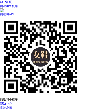
GO2首页
购途网手机端
购途网APP
购途网小程序
帮助中心
童装货源