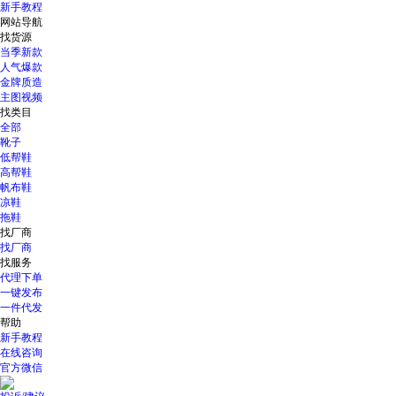
新手教程
网站导航
找货源
当季新款
人气爆款
金牌质造
主图视频
找类目
全部
靴子
低帮鞋
高帮鞋
帆布鞋
凉鞋
拖鞋
找厂商
找厂商
找服务
代理下单
一键发布
一件代发
帮助
新手教程
在线咨询
官方微信