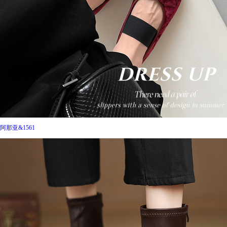
阿那亚&1561