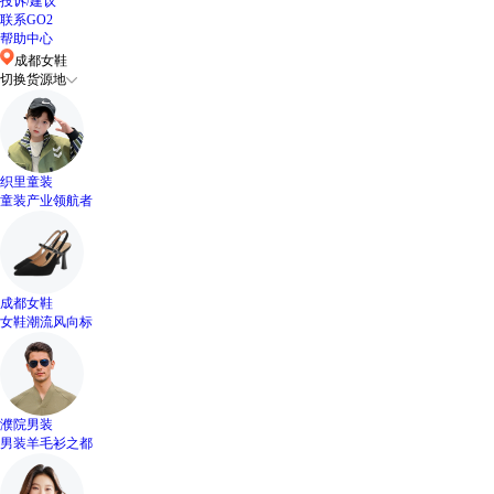
投诉/建议
联系GO2
帮助中心
成都女鞋
切换货源地
织里童装
童装产业领航者
成都女鞋
女鞋潮流风向标
濮院男装
男装羊毛衫之都