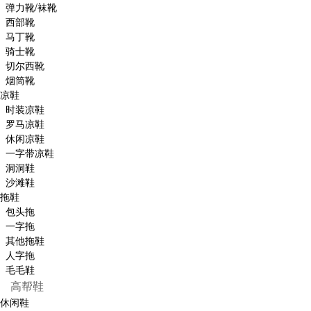
弹力靴/袜靴
西部靴
马丁靴
骑士靴
切尔西靴
烟筒靴
凉鞋
时装凉鞋
罗马凉鞋
休闲凉鞋
一字带凉鞋
洞洞鞋
沙滩鞋
拖鞋
包头拖
一字拖
其他拖鞋
人字拖
毛毛鞋
高帮鞋
休闲鞋