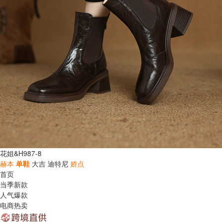
花姐&H987-8
赫本
单鞋
大吉
迪特尼
娇点
首页
当季新款
人气爆款
电商热卖