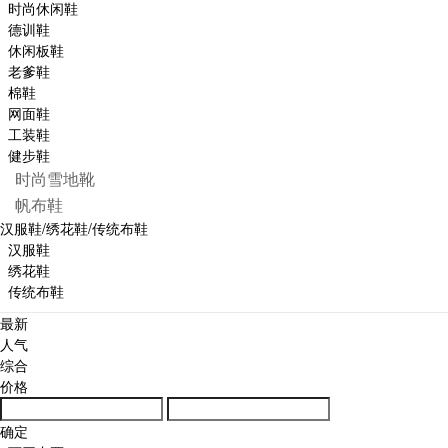
时尚休闲鞋
德训鞋
休闲板鞋
老爹鞋
棉鞋
网面鞋
工装鞋
健步鞋
时尚雪地靴
帆布鞋
汉服鞋/绣花鞋/传统布鞋
汉服鞋
绣花鞋
传统布鞋
最新
人气
综合
价格
确定