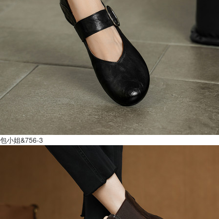
包小姐&756-3