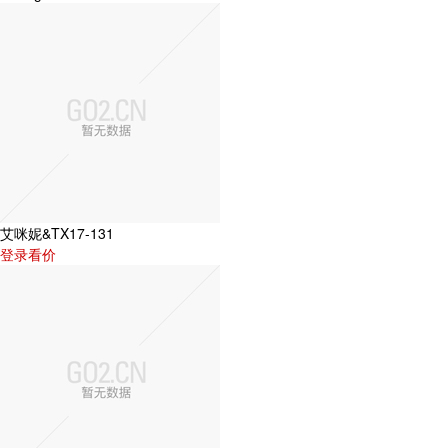
艾咪妮&TX17-131
登录看价