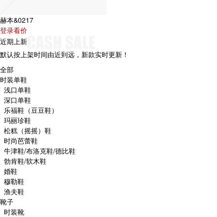
赫本&0217
登录看价
近期上新
默认按上架时间由近到远，新款实时更新！
全部
时装单鞋
浅口单鞋
深口单鞋
乐福鞋（豆豆鞋）
玛丽珍鞋
松糕（摇摇）鞋
时尚芭蕾鞋
牛津鞋/布洛克鞋/德比鞋
勃肯鞋/软木鞋
婚鞋
穆勒鞋
渔夫鞋
靴子
时装靴