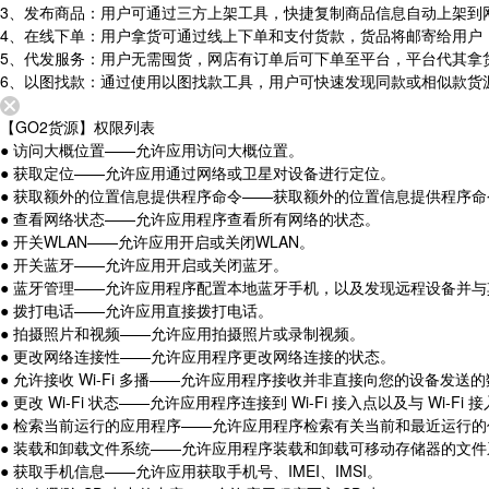
3、发布商品：用户可通过三方上架工具，快捷复制商品信息自动上架到
4、在线下单：用户拿货可通过线上下单和支付货款，货品将邮寄给用户
5、代发服务：用户无需囤货，网店有订单后可下单至平台，平台代其拿
6、以图找款：通过使用以图找款工具，用户可快速发现同款或相似款货
【GO2货源】权限列表
● 访问大概位置——允许应用访问大概位置。
● 获取定位——允许应用通过网络或卫星对设备进行定位。
● 获取额外的位置信息提供程序命令——获取额外的位置信息提供程序命
● 查看网络状态——允许应用程序查看所有网络的状态。
● 开关WLAN——允许应用开启或关闭WLAN。
● 开关蓝牙——允许应用开启或关闭蓝牙。
● 蓝牙管理——允许应用程序配置本地蓝牙手机，以及发现远程设备并与
● 拨打电话——允许应用直接拨打电话。
● 拍摄照片和视频——允许应用拍摄照片或录制视频。
● 更改网络连接性——允许应用程序更改网络连接的状态。
● 允许接收 Wi-Fi 多播——允许应用程序接收并非直接向您的设备
● 更改 Wi-Fi 状态——允许应用程序连接到 Wi-Fi 接入点以及与 Wi-F
● 检索当前运行的应用程序——允许应用程序检索有关当前和最近运行
● 装载和卸载文件系统——允许应用程序装载和卸载可移动存储器的文件
● 获取手机信息——允许应用获取手机号、IMEI、IMSI。