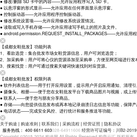
● 修改/删除 SD 卡中的内容——允许应用程序写入 SD 卡。
● 以悬浮窗的形式显示——允许应用在任何界面显示悬浮窗。
● 控制振动器——允许应用程序控制振动器。
● 修改系统设置项——允许应用修改系统设置情况。
● 读取或写入手机存储——允许应用读写手机上的照片及文件。
● android.permission.REQUEST_INSTALL_PACKAGES——允
【成都女鞋批发】功能列表
1、看款选货：集合批发市场女鞋货源信息，用户可浏览选货；
2、加采购单：用户可将心仪的货源添加至采购单，方便至网页端进行发
3、搜索找货：用户可通过搜索关键词快速找到对应货源。
【成都女鞋批发】权限列表
● 软件列表信息——用于打开应用设置，提示用户开启应用通知、清理引
● 摄像头、相册——便于您在女鞋批发平台下载商品图片与视频，或上
● 联系人——便于您与朋友分享商品。
● 存储——向您提供信息发布或再本地记录崩溃日志信息等功能，保障
● 电话状态——完成安全风控、进行统计和服务推送等功能。
关于购途
|
购途准则
|
联系我们
|
采购流程
|
经营证照
|
隐私协议
服务热线：
400 6611 603
028-64911606
经营许可证编号：川B2-20191
Copyright ©2015-2024 购途网 All Rights Reserved 购商云汇 版权所有