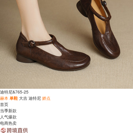
迪特尼&765-25
赫本
单鞋
大吉
迪特尼
娇点
首页
当季新款
人气爆款
电商热卖