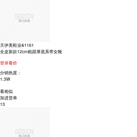
天伊美鞋业&1161
全皮新款12cm粗跟厚底系带女靴
登录看价
分销热度：
1.3W
看相似
加进货单
13