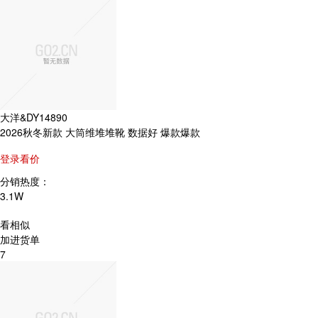
大洋&DY14890
2026秋冬新款 大筒维堆堆靴 数据好 爆款爆款
登录看价
分销热度：
3.1W
看相似
加进货单
7