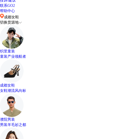
投诉/建议
联系GO2
帮助中心
成都女鞋
切换货源地
织里童装
童装产业领航者
成都女鞋
女鞋潮流风向标
濮院男装
男装羊毛衫之都