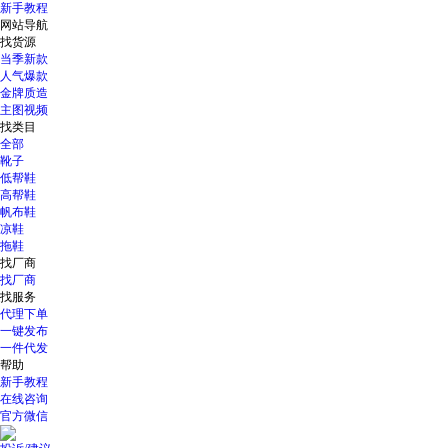
新手教程
网站导航
找货源
当季新款
人气爆款
金牌质造
主图视频
找类目
全部
靴子
低帮鞋
高帮鞋
帆布鞋
凉鞋
拖鞋
找厂商
找厂商
找服务
代理下单
一键发布
一件代发
帮助
新手教程
在线咨询
官方微信