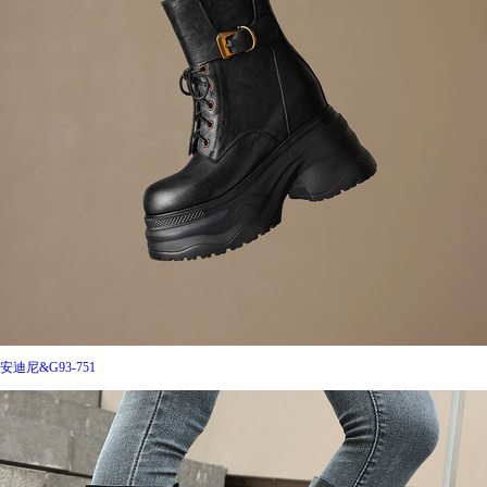
安迪尼&G93-751