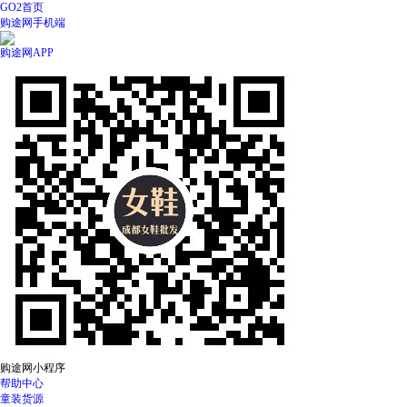
GO2首页
购途网手机端
购途网APP
购途网小程序
帮助中心
童装货源