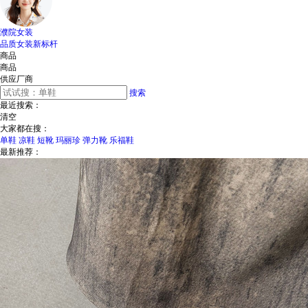
濮院女装
品质女装新标杆
商品
商品
供应厂商
搜索
最近搜索：
清空
大家都在搜：
单鞋
凉鞋
短靴
玛丽珍
弹力靴
乐福鞋
最新推荐：