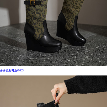
多多色彩鞋业&603