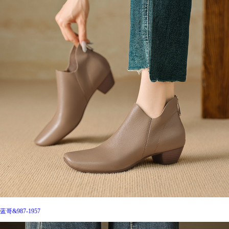
蓝哥&987-1957