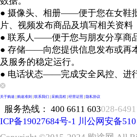
数据。
● 摄像头、相册——便于您在女
片、视频发布商品及填写相关资料
● 联系人——便于您与朋友分享商
● 存储——向您提供信息发布或
及服务的稳定运行。
● 电话状态——完成安全风控、进
关于购途
|
购途准则
|
联系我们
|
采购流程
|
经营证照
|
隐私协议
服务热线：
400 6611 603
028-6491
ICP备19027684号-1
川公网安备51015