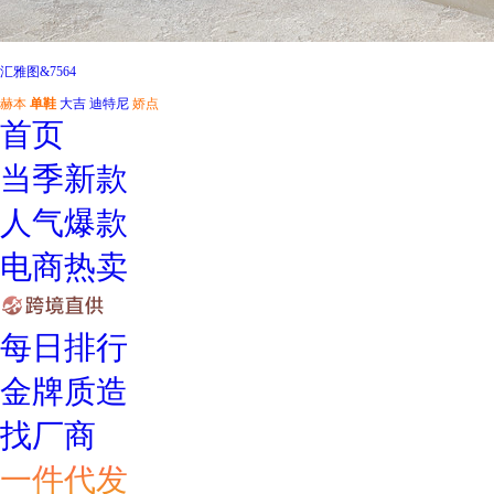
汇雅图&7564
赫本
单鞋
大吉
迪特尼
娇点
首页
当季新款
人气爆款
电商热卖
每日排行
金牌质造
找厂商
一件代发