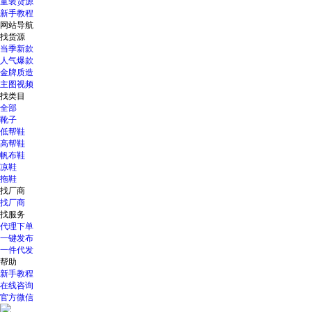
童装货源
新手教程
网站导航
找货源
当季新款
人气爆款
金牌质造
主图视频
找类目
全部
靴子
低帮鞋
高帮鞋
帆布鞋
凉鞋
拖鞋
找厂商
找厂商
找服务
代理下单
一键发布
一件代发
帮助
新手教程
在线咨询
官方微信