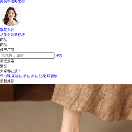
男装羊毛衫之都
濮院女装
品质女装新标杆
商品
商品
供应厂商
搜索
最近搜索：
清空
大家都在搜：
弹力靴
乐福鞋
单鞋
凉鞋
短靴
玛丽珍
最新推荐：