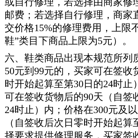
或自行修理，若选择由商家修
邮费；若选择自行修理，商家
交价格
15%
的修理费用，上限
鞋
”
类目下商品上限为
5
元）。
六、鞋类商品出现本规范所列
50
元到
99
元的，买家可在签收
时开始起算至第
30
日的
24
时止
可在签收货物后的
90
天（自签
24
时止）内；价格在
300
元及以
（自签收后次日零时开始起算
择要求提供修理服务，买家签