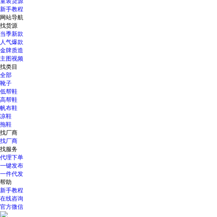
童装货源
新手教程
网站导航
找货源
当季新款
人气爆款
金牌质造
主图视频
找类目
全部
靴子
低帮鞋
高帮鞋
帆布鞋
凉鞋
拖鞋
找厂商
找厂商
找服务
代理下单
一键发布
一件代发
帮助
新手教程
在线咨询
官方微信