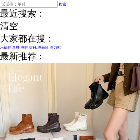
搜索
最近搜索：
清空
大家都在搜：
乐福鞋
单鞋
凉鞋
短靴
玛丽珍
弹力靴
最新推荐：