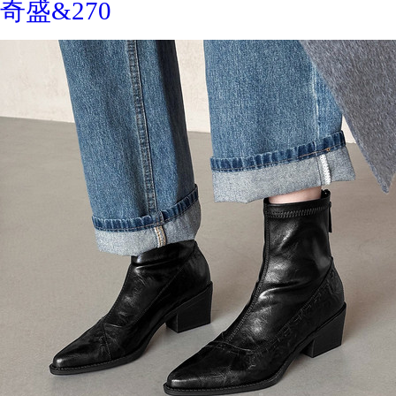
奇盛&270