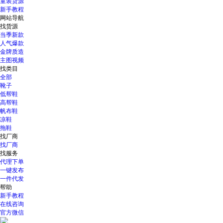
童装货源
新手教程
网站导航
找货源
当季新款
人气爆款
金牌质造
主图视频
找类目
全部
靴子
低帮鞋
高帮鞋
帆布鞋
凉鞋
拖鞋
找厂商
找厂商
找服务
代理下单
一键发布
一件代发
帮助
新手教程
在线咨询
官方微信