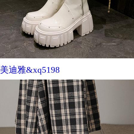
美迪雅&xq5198