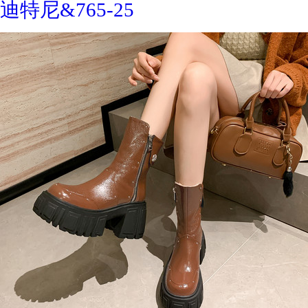
迪特尼&765-25