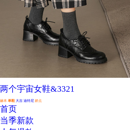
两个宇宙女鞋&3321
赫本
单鞋
大吉
迪特尼
娇点
首页
当季新款