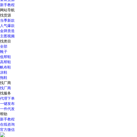
新手教程
网站导航
找货源
当季新款
人气爆款
金牌质造
主图视频
找类目
全部
靴子
低帮鞋
高帮鞋
帆布鞋
凉鞋
拖鞋
找厂商
找厂商
找服务
代理下单
一键发布
一件代发
帮助
新手教程
在线咨询
官方微信