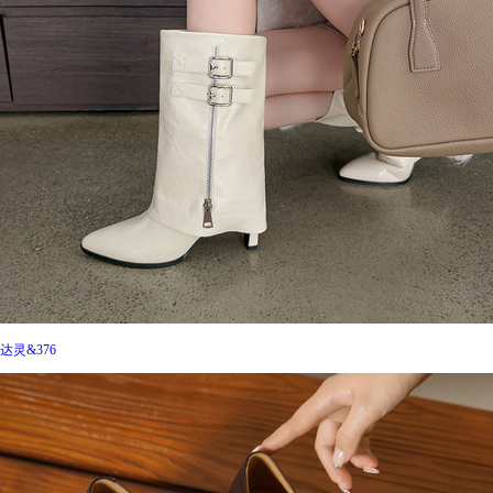
达灵&376