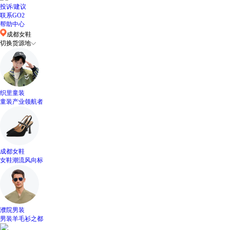
投诉/建议
联系GO2
帮助中心
成都女鞋
切换货源地
织里童装
童装产业领航者
成都女鞋
女鞋潮流风向标
濮院男装
男装羊毛衫之都