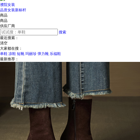
濮院女装
品质女装新标杆
商品
商品
供应厂商
搜索
最近搜索：
清空
大家都在搜：
单鞋
凉鞋
短靴
玛丽珍
弹力靴
乐福鞋
最新推荐：