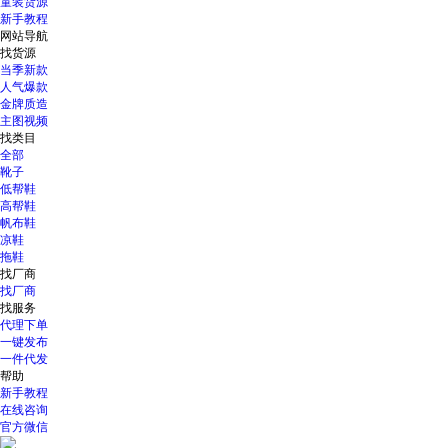
童装货源
新手教程
网站导航
找货源
当季新款
人气爆款
金牌质造
主图视频
找类目
全部
靴子
低帮鞋
高帮鞋
帆布鞋
凉鞋
拖鞋
找厂商
找厂商
找服务
代理下单
一键发布
一件代发
帮助
新手教程
在线咨询
官方微信