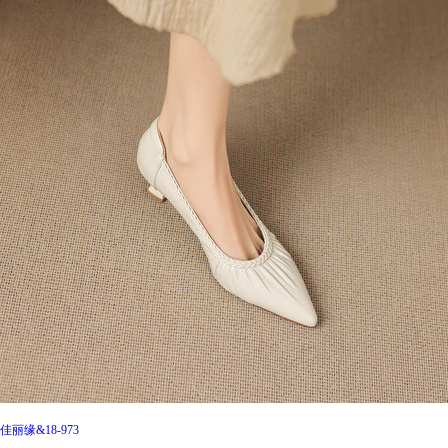
佳丽缘&18-973