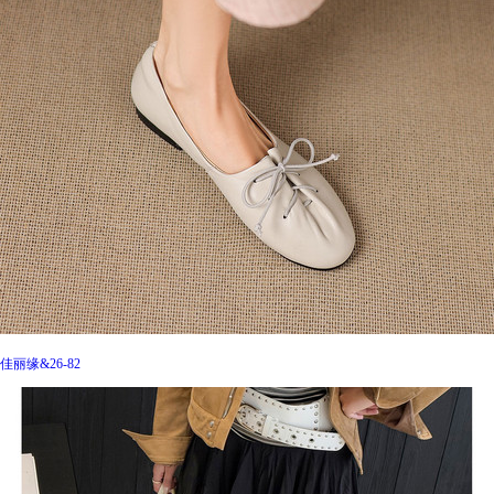
佳丽缘&26-82