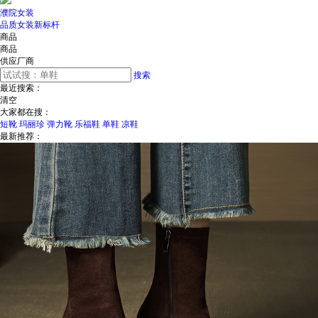
濮院女装
品质女装新标杆
商品
商品
供应厂商
搜索
最近搜索：
清空
大家都在搜：
短靴
玛丽珍
弹力靴
乐福鞋
单鞋
凉鞋
最新推荐：