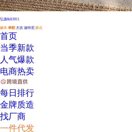
弘源&H3911
赫本
单鞋
大吉
迪特尼
娇点
首页
当季新款
人气爆款
电商热卖
每日排行
金牌质造
找厂商
一件代发