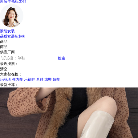
男装羊毛衫之都
濮院女装
品质女装新标杆
商品
商品
供应厂商
搜索
最近搜索：
清空
大家都在搜：
玛丽珍
弹力靴
乐福鞋
单鞋
凉鞋
短靴
最新推荐：