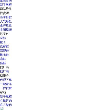
童装货源
新手教程
网站导航
找货源
当季新款
人气爆款
金牌质造
主图视频
找类目
全部
靴子
低帮鞋
高帮鞋
帆布鞋
凉鞋
拖鞋
找厂商
找厂商
找服务
代理下单
一键发布
一件代发
帮助
新手教程
在线咨询
官方微信