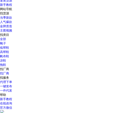
童装货源
新手教程
网站导航
找货源
当季新款
人气爆款
金牌质造
主图视频
找类目
全部
靴子
低帮鞋
高帮鞋
帆布鞋
凉鞋
拖鞋
找厂商
找厂商
找服务
代理下单
一键发布
一件代发
帮助
新手教程
在线咨询
官方微信