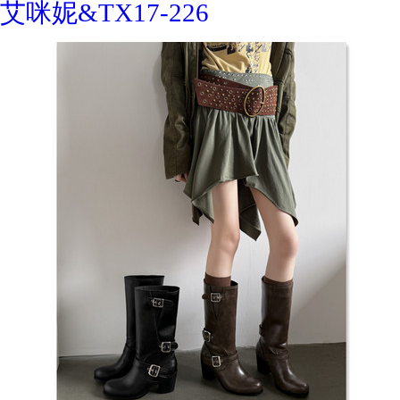
艾咪妮&TX17-226