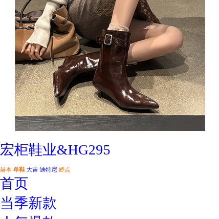
宏柜鞋业&HG295
赫本
单鞋
大吉
迪特尼
娇点
首页
当季新款