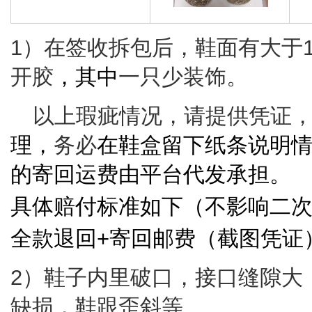
1）在签收拆包后，鞋面有大于
开胶
，其中
一只少装饰。
以上瑕疵情况，请提供凭证
理，
务必
在鞋盒留下纸条说明
的寄回运费由平台代发承担。
具体赔付标准如下（不影响二
全款退回
+寄回邮费（截图凭证
2
）鞋子内里破口，接口缝隙大
缺损，鞋跟歪斜等