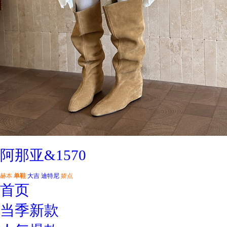
阿那亚&1570
赫本
单鞋
大吉
迪特尼
娇点
首页
当季新款