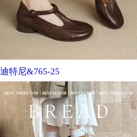
迪特尼&765-25