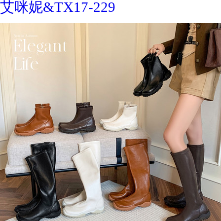
艾咪妮&TX17-229