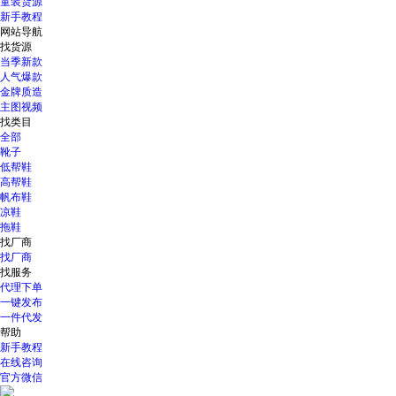
童装货源
新手教程
网站导航
找货源
当季新款
人气爆款
金牌质造
主图视频
找类目
全部
靴子
低帮鞋
高帮鞋
帆布鞋
凉鞋
拖鞋
找厂商
找厂商
找服务
代理下单
一键发布
一件代发
帮助
新手教程
在线咨询
官方微信