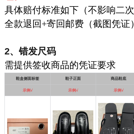
具体赔付标准如下（不影响二
全款退回
+寄回邮费（截图凭证
2、错发尺码
需提供签收商品的凭证要求
鞋盒侧面标签
鞋子正面
商品鞋底
示例
√
示例
√
示例
√