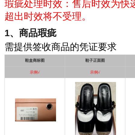
瑕疵处理时效：售后时效为快
超出时效将不受理
。
1、商品
瑕疵
需提供签收商品的凭证要求
鞋盒商标图
鞋子正面图
示例
√
示例
√