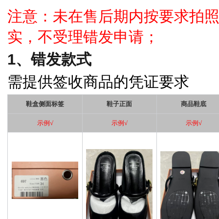
注意：未在售后期内按要求拍
实，不受理错发申请；
1、错发款式
需提供签收商品的凭证要求
鞋盒侧面标签
鞋子正面
商品鞋底
示例
√
示例
√
示例
√