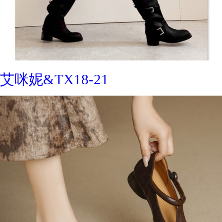
艾咪妮&TX18-21