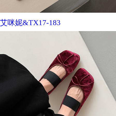
艾咪妮&TX17-183