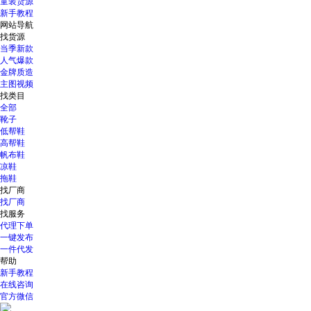
童装货源
新手教程
网站导航
找货源
当季新款
人气爆款
金牌质造
主图视频
找类目
全部
靴子
低帮鞋
高帮鞋
帆布鞋
凉鞋
拖鞋
找厂商
找厂商
找服务
代理下单
一键发布
一件代发
帮助
新手教程
在线咨询
官方微信