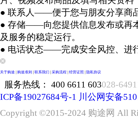
片、视频发布商品及填写相关资料
● 联系人——便于您与朋友分享商
● 存储——向您提供信息发布或
及服务的稳定运行。
● 电话状态——完成安全风控、进
关于购途
|
购途准则
|
联系我们
|
采购流程
|
经营证照
|
隐私协议
服务热线：
400 6611 603
028-6491
ICP备19027684号-1
川公网安备51015
Copyright ©2015-2024 购途网 All