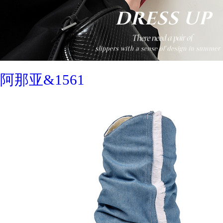
阿那亚&1561