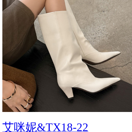
艾咪妮&TX18-22