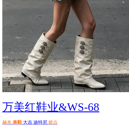
万美红鞋业&WS-68
赫本
单鞋
大吉
迪特尼
娇点