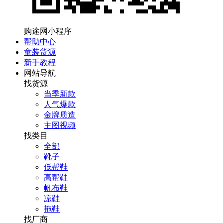
购途网小程序
帮助中心
童装货源
新手教程
网站导航
找货源
当季新款
人气爆款
金牌质造
主图视频
找类目
全部
靴子
低帮鞋
高帮鞋
帆布鞋
凉鞋
拖鞋
找厂商