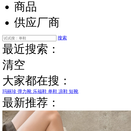
商品
供应厂商
搜索
最近搜索：
清空
大家都在搜：
玛丽珍
弹力靴
乐福鞋
单鞋
凉鞋
短靴
最新推荐：