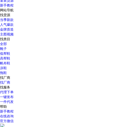
童装货源
新手教程
网站导航
找货源
当季新款
人气爆款
金牌质造
主图视频
找类目
全部
靴子
低帮鞋
高帮鞋
帆布鞋
凉鞋
拖鞋
找厂商
找厂商
找服务
代理下单
一键发布
一件代发
帮助
新手教程
在线咨询
官方微信