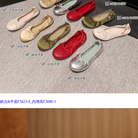
娇点&平底F5623-6_内增高F5690-3