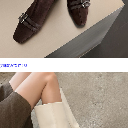
艾咪妮&TX17-183