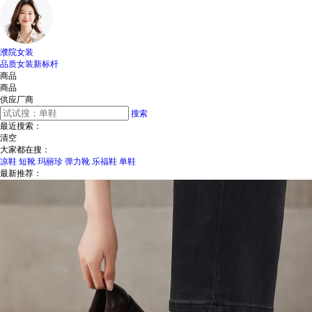
濮院女装
品质女装新标杆
商品
商品
供应厂商
搜索
最近搜索：
清空
大家都在搜：
凉鞋
短靴
玛丽珍
弹力靴
乐福鞋
单鞋
最新推荐：