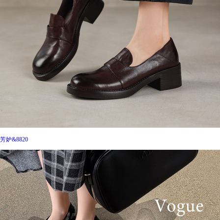
芳妒&8820