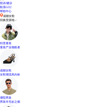
投诉/建议
联系GO2
帮助中心
成都女鞋
切换货源地
织里童装
童装产业领航者
成都女鞋
女鞋潮流风向标
濮院男装
男装羊毛衫之都