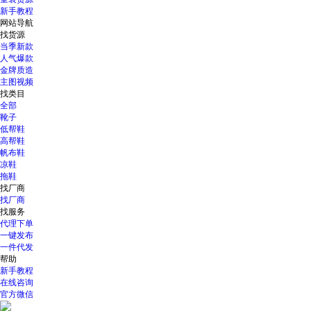
新手教程
网站导航
找货源
当季新款
人气爆款
金牌质造
主图视频
找类目
全部
靴子
低帮鞋
高帮鞋
帆布鞋
凉鞋
拖鞋
找厂商
找厂商
找服务
代理下单
一键发布
一件代发
帮助
新手教程
在线咨询
官方微信