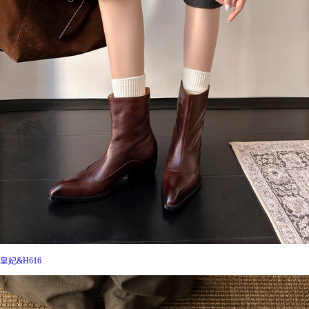
皇妃&H616