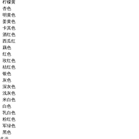
柠檬黄
杏色
明黄色
姜黄色
卡其色
酒红色
西瓜红
藕色
红色
玫红色
桔红色
银色
灰色
深灰色
浅灰色
米白色
白色
乳白色
粉红色
军绿色
黑色
多选