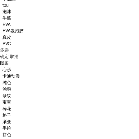
tpu
泡沫
牛筋
EVA
EVA发泡胶
真皮
PVC
多选
确定
取消
图案
心形
卡通动漫
纯色
涂鸦
条纹
宝宝
碎花
格子
渐变
手绘
拼色