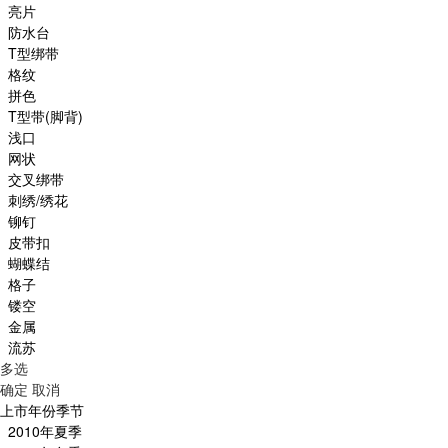
亮片
防水台
T型绑带
格纹
拼色
T型带(脚背)
浅口
网状
交叉绑带
刺绣/绣花
铆钉
皮带扣
蝴蝶结
格子
镂空
金属
流苏
多选
确定
取消
上市年份季节
2010年夏季