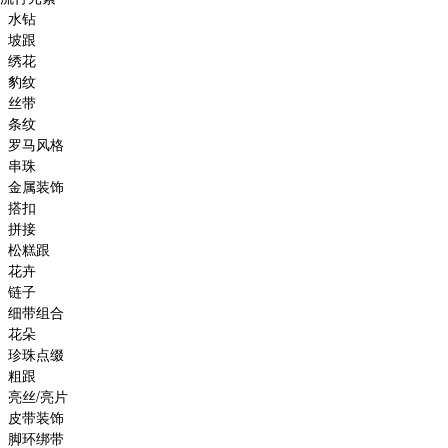
水钻
坡跟
绣花
豹纹
丝带
条纹
罗马风格
串珠
金属装饰
搭扣
拼接
松糕跟
花卉
链子
细带组合
花朵
珍珠点缀
粗跟
亮丝/亮片
皮带装饰
脚环绑带