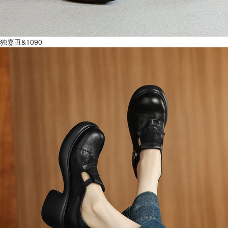
独嘉丑&1090