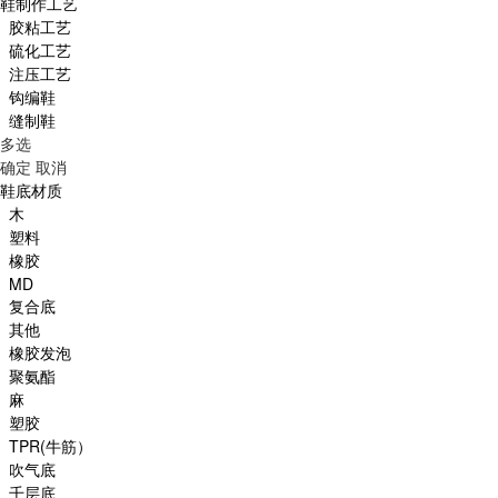
鞋制作工艺
胶粘工艺
硫化工艺
注压工艺
钩编鞋
缝制鞋
多选
确定
取消
鞋底材质
木
塑料
橡胶
MD
复合底
其他
橡胶发泡
聚氨酯
麻
塑胶
TPR(牛筋）
吹气底
千层底