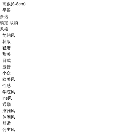
高跟(6-8cm)
平跟
多选
确定
取消
风格
简约风
韩版
轻奢
甜美
日式
波普
小众
欧美风
性感
学院风
ins风
通勤
泫雅风
休闲风
舒适
公主风