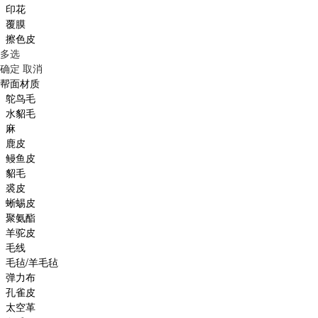
印花
覆膜
擦色皮
多选
确定
取消
帮面材质
鸵鸟毛
水貂毛
麻
鹿皮
鳗鱼皮
貂毛
裘皮
蜥蜴皮
聚氨酯
羊驼皮
毛线
毛毡/羊毛毡
弹力布
孔雀皮
太空革