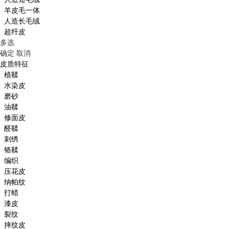
羊皮毛一体
人造长毛绒
超纤皮
多选
确定
取消
皮质特征
植鞣
水染皮
磨砂
油鞣
修面皮
醛鞣
刺绣
铬鞣
编织
压花皮
纳帕纹
打蜡
漆皮
裂纹
摔纹皮