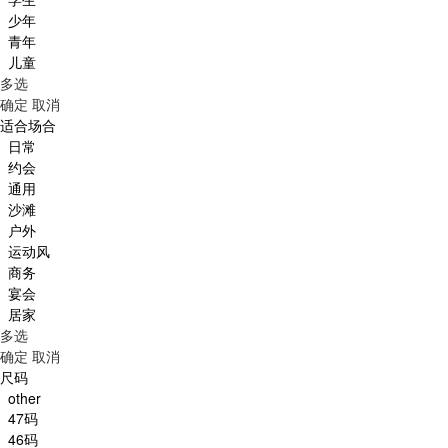
少年
青年
儿童
多选
确定
取消
适合场合
日常
约会
通用
沙滩
户外
运动风
商务
宴会
居家
多选
确定
取消
尺码
other
47码
46码