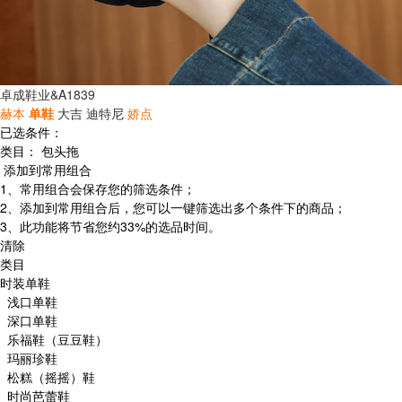
卓成鞋业&A1839
赫本
单鞋
大吉
迪特尼
娇点
已选条件：
类目：
包头拖
添加到常用组合
1、常用组合会保存您的筛选条件；
2、添加到常用组合后，您可以一键筛选出多个条件下的商品；
3、此功能将节省您约33%的选品时间。
清除
类目
时装单鞋
浅口单鞋
深口单鞋
乐福鞋（豆豆鞋）
玛丽珍鞋
松糕（摇摇）鞋
时尚芭蕾鞋