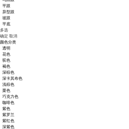
平跟
异型跟
坡跟
平底
多选
确定
取消
颜色分类
透明
花色
驼色
褐色
深棕色
深卡其布色
浅棕色
栗色
巧克力色
咖啡色
紫色
紫罗兰
紫红色
深紫色