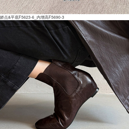
娇点&平底F5623-6_内增高F5690-3