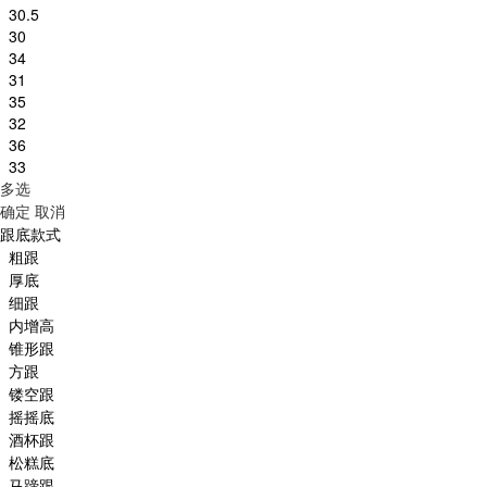
30.5
30
34
31
35
32
36
33
多选
确定
取消
跟底款式
粗跟
厚底
细跟
内增高
锥形跟
方跟
镂空跟
摇摇底
酒杯跟
松糕底
马蹄跟