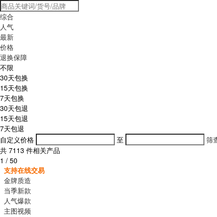
综合
人气
最新
价格
退换保障
不限
30天包换
15天包换
7天包换
30天包退
15天包退
7天包退
自定义价格
至
筛
共
7113
件相关产品
1
/
50
支持在线交易
金牌质造
当季新款
人气爆款
主图视频