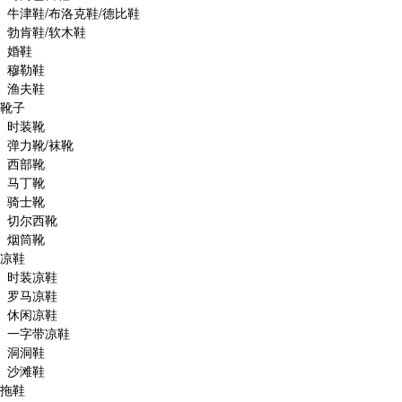
牛津鞋/布洛克鞋/德比鞋
勃肯鞋/软木鞋
婚鞋
穆勒鞋
渔夫鞋
靴子
时装靴
弹力靴/袜靴
西部靴
马丁靴
骑士靴
切尔西靴
烟筒靴
凉鞋
时装凉鞋
罗马凉鞋
休闲凉鞋
一字带凉鞋
洞洞鞋
沙滩鞋
拖鞋