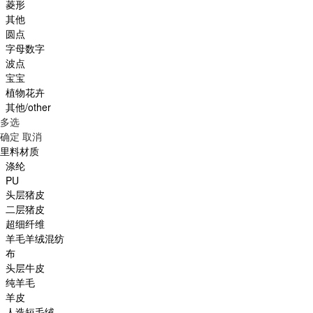
菱形
其他
圆点
字母数字
波点
宝宝
植物花卉
其他/other
多选
确定
取消
里料材质
涤纶
PU
头层猪皮
二层猪皮
超细纤维
羊毛羊绒混纺
布
头层牛皮
纯羊毛
羊皮
人造短毛绒