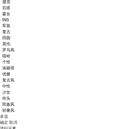
朋克
百搭
森女
INS
军装
复古
田园
英伦
罗马风
嘻哈
个性
洛丽塔
优雅
复古风
中性
少女
街头
民族风
轻奢风
多选
确定
取消
流行元素