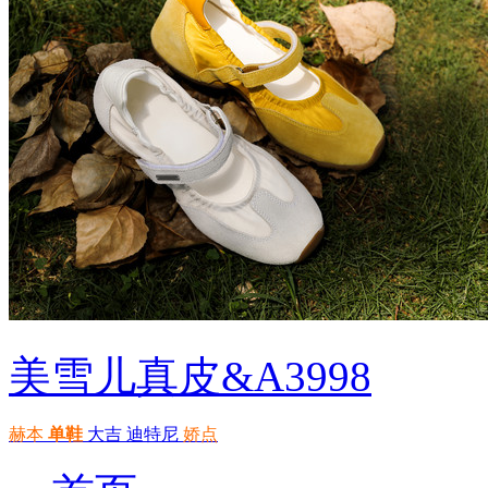
美雪儿真皮&A3998
赫本
单鞋
大吉
迪特尼
娇点