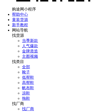
购途网小程序
帮助中心
童装货源
新手教程
网站导航
找货源
当季新款
人气爆款
金牌质造
主图视频
找类目
全部
靴子
低帮鞋
高帮鞋
帆布鞋
凉鞋
拖鞋
找厂商
找厂商