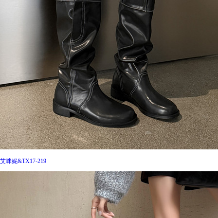
艾咪妮&TX17-219