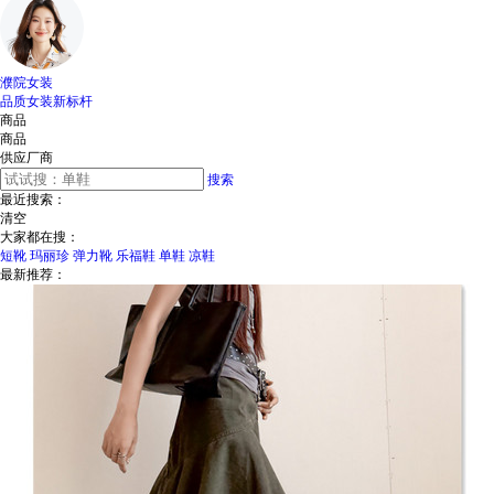
濮院女装
品质女装新标杆
商品
商品
供应厂商
搜索
最近搜索：
清空
大家都在搜：
短靴
玛丽珍
弹力靴
乐福鞋
单鞋
凉鞋
最新推荐：