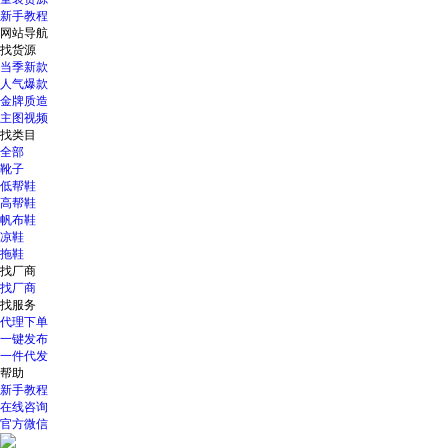
新手教程
网站导航
找货源
当季新款
人气爆款
金牌质造
主图视频
找类目
全部
靴子
低帮鞋
高帮鞋
帆布鞋
凉鞋
拖鞋
找厂商
找厂商
找服务
代理下单
一键发布
一件代发
帮助
新手教程
在线咨询
官方微信