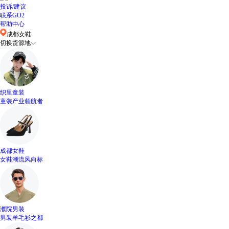
投诉/建议
联系GO2
帮助中心
成都女鞋
切换货源地
织里童装
童装产业领航者
成都女鞋
女鞋潮流风向标
濮院男装
男装羊毛衫之都