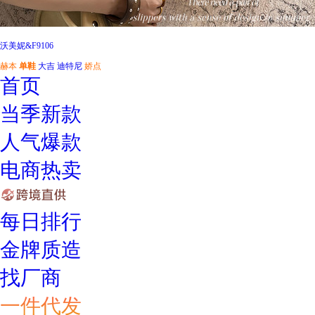
沃美妮&F9106
赫本
单鞋
大吉
迪特尼
娇点
首页
当季新款
人气爆款
电商热卖
每日排行
金牌质造
找厂商
一件代发