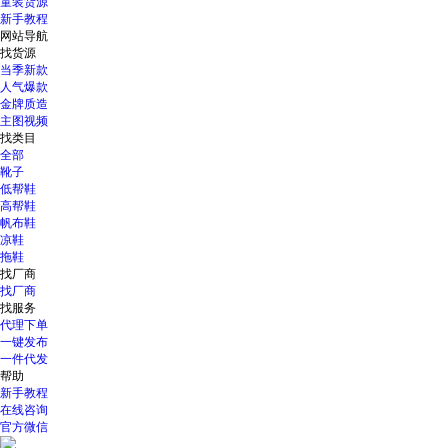
童装货源
新手教程
网站导航
找货源
当季新款
人气爆款
金牌质造
主图视频
找类目
全部
靴子
低帮鞋
高帮鞋
帆布鞋
凉鞋
拖鞋
找厂商
找厂商
找服务
代理下单
一键发布
一件代发
帮助
新手教程
在线咨询
官方微信