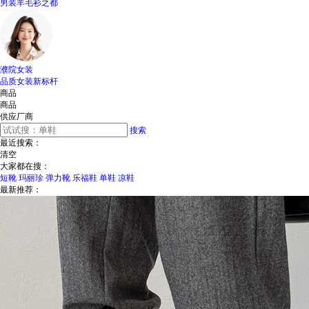
男装羊毛衫之都
濮院女装
品质女装新标杆
商品
商品
供应厂商
搜索
最近搜索：
清空
大家都在搜：
短靴
玛丽珍
弹力靴
乐福鞋
单鞋
凉鞋
最新推荐：