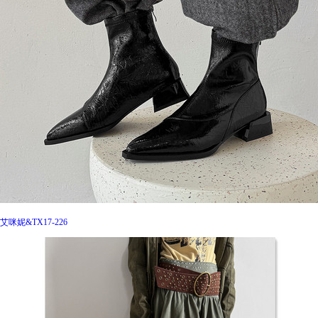
艾咪妮&TX17-226