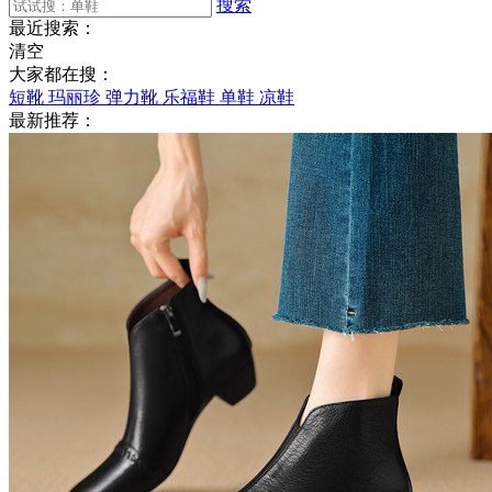
搜索
最近搜索：
清空
大家都在搜：
短靴
玛丽珍
弹力靴
乐福鞋
单鞋
凉鞋
最新推荐：