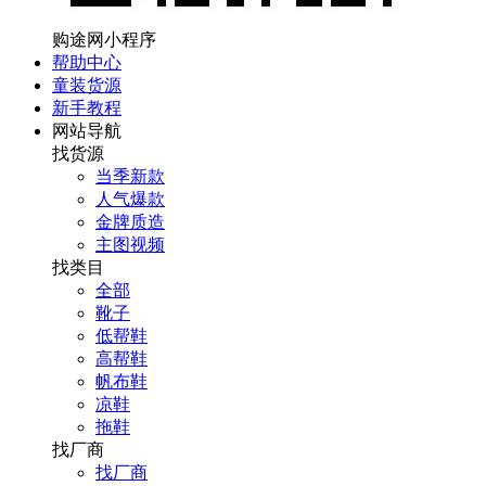
购途网小程序
帮助中心
童装货源
新手教程
网站导航
找货源
当季新款
人气爆款
金牌质造
主图视频
找类目
全部
靴子
低帮鞋
高帮鞋
帆布鞋
凉鞋
拖鞋
找厂商
找厂商