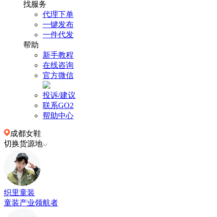
找服务
代理下单
一键发布
一件代发
帮助
新手教程
在线咨询
官方微信
投诉/建议
联系GO2
帮助中心
成都女鞋
切换货源地
织里童装
童装产业领航者