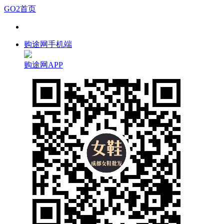
GO2首页
购途网手机端
购途网APP