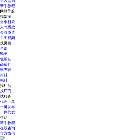
童装货源
新手教程
网站导航
找货源
当季新款
人气爆款
金牌质造
主图视频
找类目
全部
靴子
低帮鞋
高帮鞋
帆布鞋
凉鞋
拖鞋
找厂商
找厂商
找服务
代理下单
一键发布
一件代发
帮助
新手教程
在线咨询
官方微信