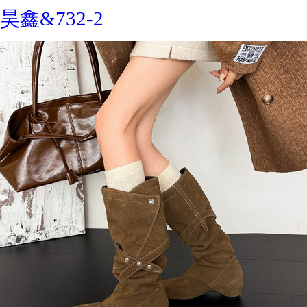
昊鑫&732-2