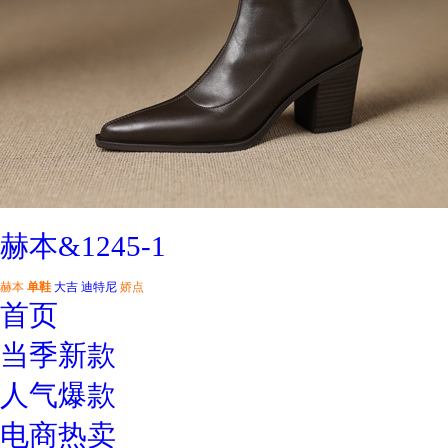
赫本&1245-1
赫本
单鞋
大吉
迪特尼
娇点
首页
当季新款
人气爆款
电商热卖