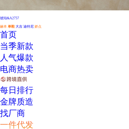
琥珀&A2757
赫本
单鞋
大吉
迪特尼
娇点
首页
当季新款
人气爆款
电商热卖
每日排行
金牌质造
找厂商
一件代发