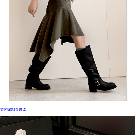
艾咪妮&TX18-21