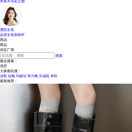
男装羊毛衫之都
濮院女装
品质女装新标杆
商品
商品
供应厂商
搜索
最近搜索：
清空
大家都在搜：
凉鞋
短靴
玛丽珍
弹力靴
乐福鞋
单鞋
最新推荐：