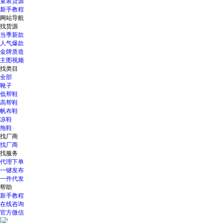
童装货源
新手教程
网站导航
找货源
当季新款
人气爆款
金牌质造
主图视频
找类目
全部
靴子
低帮鞋
高帮鞋
帆布鞋
凉鞋
拖鞋
找厂商
找厂商
找服务
代理下单
一键发布
一件代发
帮助
新手教程
在线咨询
官方微信