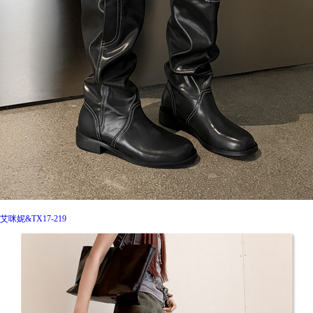
艾咪妮&TX17-219