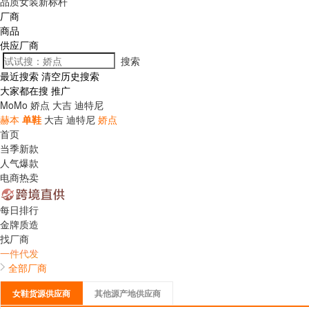
品质女装新标杆
厂商
商品
供应厂商
搜索
最近搜索
清空历史搜索
大家都在搜
推广
MoMo
娇点
大吉
迪特尼
赫本
单鞋
大吉
迪特尼
娇点
首页
当季新款
人气爆款
电商热卖
每日排行
金牌质造
找厂商
一件代发
全部厂商
女鞋货源供应商
其他源产地供应商