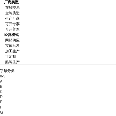
厂商类型
在线交易
金牌质造
生产厂商
可开专票
可开普票
经营模式
网销供应
实体批发
加工生产
可定制
贴牌生产
字母分类:
0-9
A
B
C
D
E
F
G