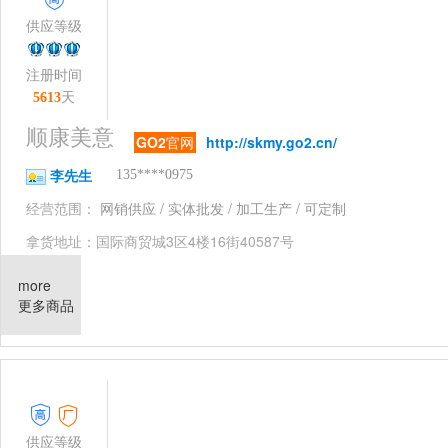
供应等级
注册时间
天
5613
顺康美意
GO2
官网
http://skmy.go2.cn/
李先生
135****0975
经营范围：
网销供应 / 实体批发 / 加工生产 / 可定制
拿货地址：国际商贸城3区4楼16街40587号
more
更多商品
高级认证
一件起批
支持代发拿货
自有工厂
线下实体拿货
135
款产品
供应等级