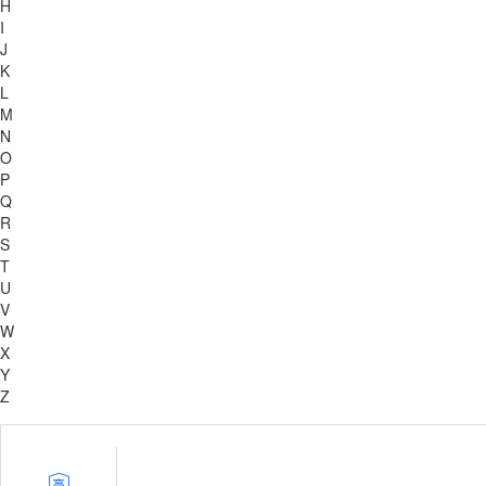
H
I
J
K
L
M
N
O
P
Q
R
S
T
U
V
W
X
Y
Z