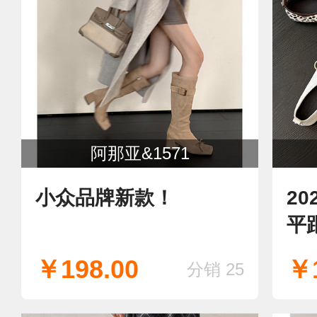
阿那亚&1571
小众品牌新款！
2
平
￥198.00
￥1
分销 25