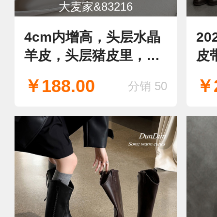
大麦家&83216
4cm内增高，头层水晶
2
羊皮，头层猪皮里，头
皮
层羊皮鞋垫
￥188.00
￥2
分销 50