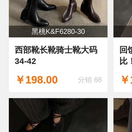
黑桃K&F6280-30
西部靴长靴骑士靴大码
回
34-42
比
材
￥198.00
￥1
分销 68