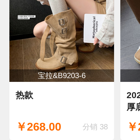
宝拉&B9203-6
热款
2
厚
￥268.00
￥2
分销 38