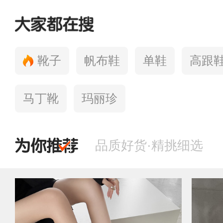
靴子
帆布鞋
单鞋
高跟
马丁靴
玛丽珍
品质好货
·
精挑细选