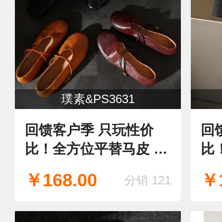
璞素&PS3631
回馈客户季 只玩性价
回馈
比！全方位平替马皮 看
材质，品实物
￥168.00
￥1
分销 121