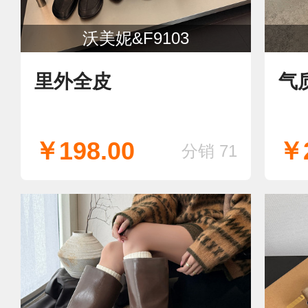
沃美妮&F9103
里外全皮
气
￥198.00
￥2
分销 71