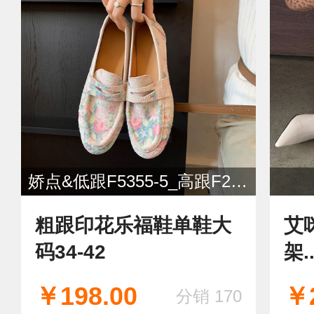
娇点&低跟F5355-5_高跟F2712-3
粗跟印花乐福鞋单鞋大
艾
码34-42
架...
￥198.00
￥2
分销 170