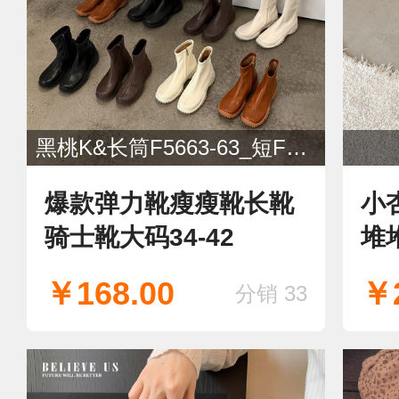
黑桃K&长筒F5663-63_短F5663-65
爆款弹力靴瘦瘦靴长靴
小
骑士靴大码34-42
堆
短
￥168.00
￥2
分销 33