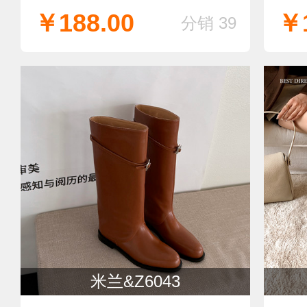
鞋垫
￥188.00
￥1
分销 39
米兰&Z6043