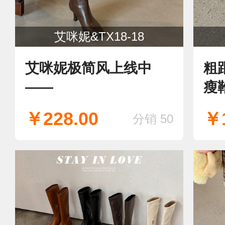
艾咪妮&TX18-18
艾咪妮极简风上线中
粗
——
瘦
￥228.00
￥1
分销 50