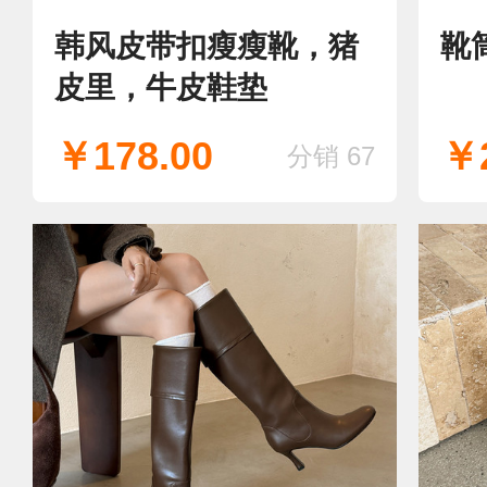
韩风皮带扣瘦瘦靴，猪
靴
皮里，牛皮鞋垫
￥178.00
￥2
分销 67