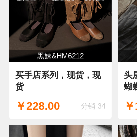
黑妹&HM6212
买手店系列，现货，现
头
货
蝴
鞋
￥228.00
￥1
分销 34