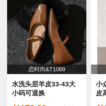
恋时尚&T1069
水洗头层羊皮33-43大
小
小码可退换
皮