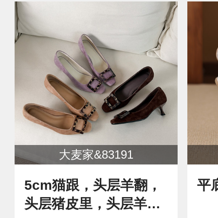
大麦家&83191
5cm猫跟，头层羊翻，
头层猪皮里，头层羊皮