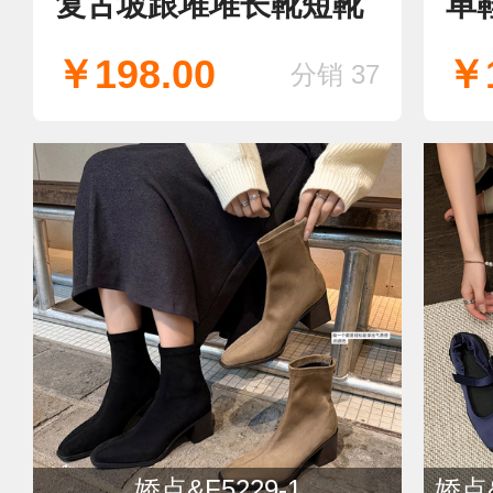
复古坡跟堆堆长靴短靴
单
￥198.00
￥1
分销 37
娇点&F5229-1