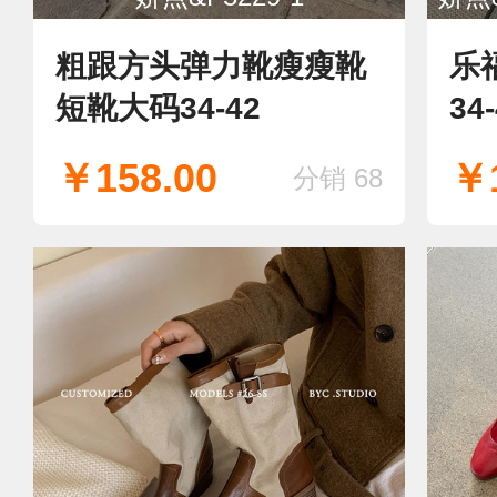
粗跟方头弹力靴瘦瘦靴
乐
短靴大码34-42
34
￥158.00
￥1
分销 68