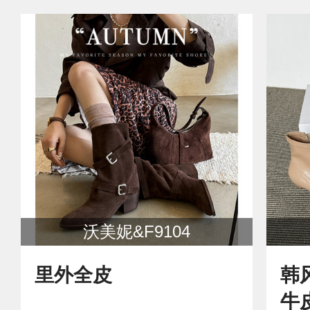
沃美妮&F9104
里外全皮
韩
牛