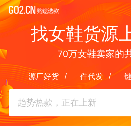
找女鞋货源
70万女鞋卖家的
源厂好货
/
一件代发
/
一