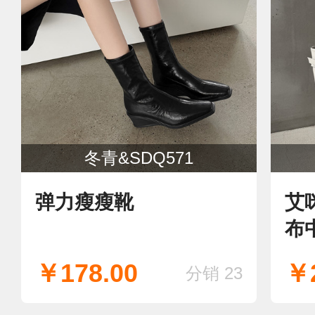
冬青&SDQ571
弹力瘦瘦靴
艾
布
￥178.00
￥2
分销 23