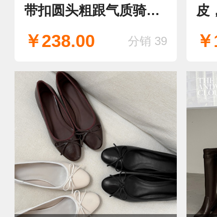
带扣圆头粗跟气质骑士
皮
长靴
羊
￥238.00
￥1
分销 39