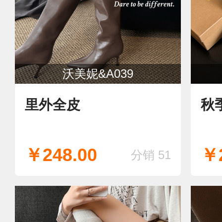
沃美妮&A039
里外全皮
秋
￥248.00
￥2
分销 51