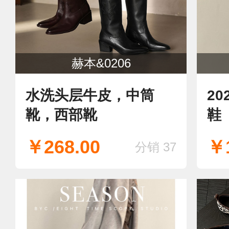
赫本&0206
水洗头层牛皮，中筒
2
靴，西部靴
鞋
￥268.00
￥1
分销 37