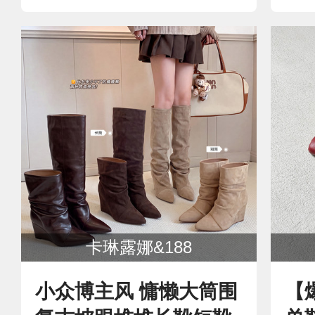
卡琳露娜&188
小众博主风 慵懒大筒围
【