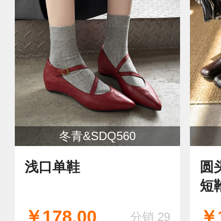
冬青&SDQ560
浅口单鞋
圆
短
版
￥178.00
￥1
分销 29