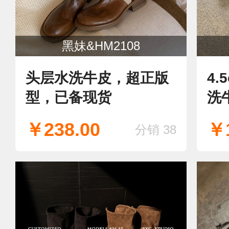
黑妹&HM2108
头层水洗牛皮，超正版
4
型，已备现货
洗
头
￥238.00
￥1
分销 38