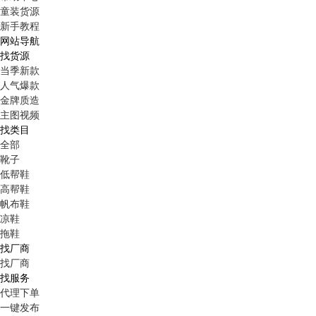
童装货源
新手教程
网站导航
找货源
当季新款
人气爆款
金牌质造
主图视频
找类目
全部
靴子
低帮鞋
高帮鞋
帆布鞋
凉鞋
拖鞋
找厂商
找厂商
找服务
代理下单
一键发布