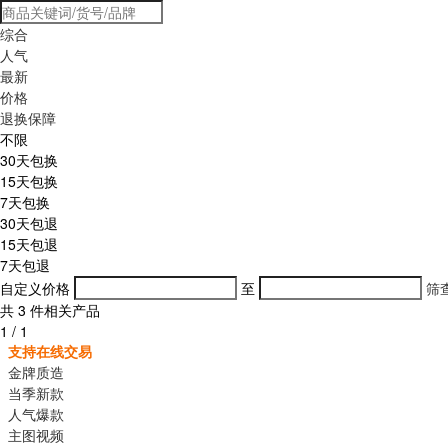
综合
人气
最新
价格
退换保障
不限
30天包换
15天包换
7天包换
30天包退
15天包退
7天包退
自定义价格
至
筛
共
3
件相关产品
1
/
1
支持在线交易
金牌质造
当季新款
人气爆款
主图视频