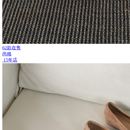
62款在售
尚格
15年店