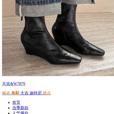
大吉&W7879
赫本
单鞋
大吉
迪特尼
娇点
首页
当季新款
人气爆款