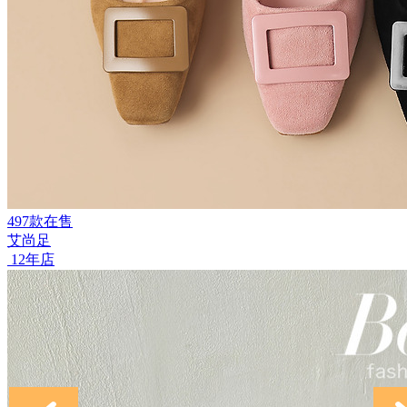
497款在售
艾尚足
12年店