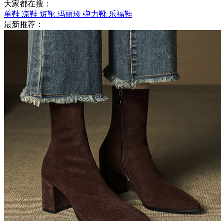
大家都在搜：
单鞋
凉鞋
短靴
玛丽珍
弹力靴
乐福鞋
最新推荐：