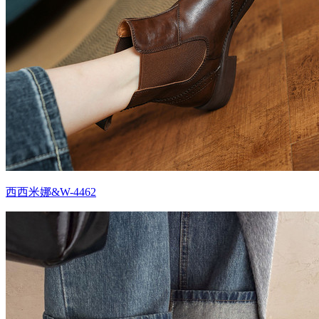
西西米娜&W-4462