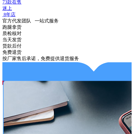
73款在售
迷上
8年店
官方代发团队 一站式服务
跑腿拿货
质检核对
当天发货
货款后付
免费退货
下单即指派拿货员，2小时上门拿货