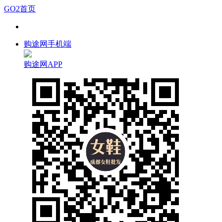
GO2首页
购途网手机端
购途网APP