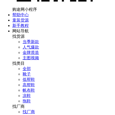
购途网小程序
帮助中心
童装货源
新手教程
网站导航
找货源
当季新款
人气爆款
金牌质造
主图视频
找类目
全部
靴子
低帮鞋
高帮鞋
帆布鞋
凉鞋
拖鞋
找厂商
找厂商