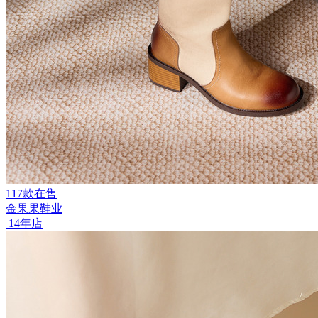
117款在售
金果果鞋业
14年店