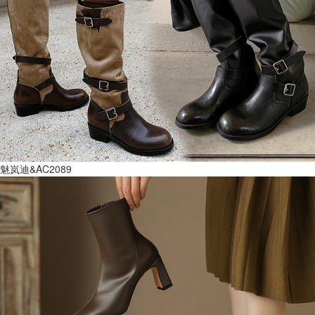
魅岚迪&AC2089