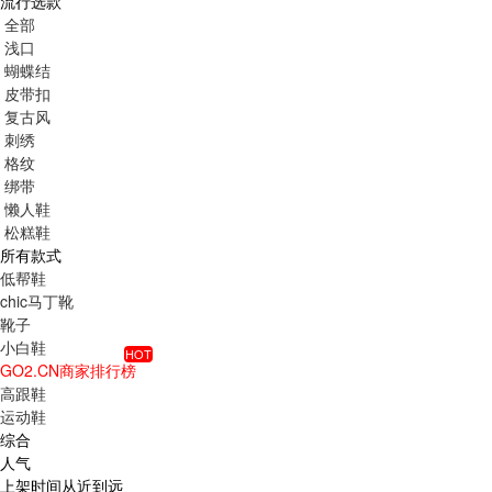
流行选款
全部
浅口
蝴蝶结
皮带扣
复古风
刺绣
格纹
绑带
懒人鞋
松糕鞋
所有款式
低帮鞋
chic马丁靴
靴子
小白鞋
HOT
GO2.CN商家排行榜
高跟鞋
运动鞋
综合
人气
上架时间从近到远