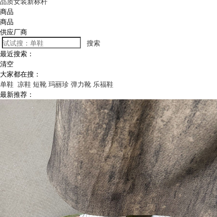
品质女装新标杆
商品
商品
供应厂商
搜索
最近搜索：
清空
大家都在搜：
单鞋
凉鞋
短靴
玛丽珍
弹力靴
乐福鞋
最新推荐：