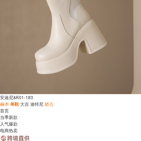
安迪尼&K01-183
赫本
单鞋
大吉
迪特尼
娇点
首页
当季新款
人气爆款
电商热卖