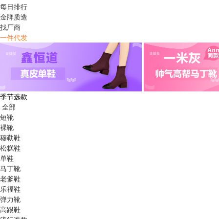
每日排行
金牌质造
找厂商
一件代发
季节选款
全部
短靴
裸靴
穆勒鞋
松糕鞋
单鞋
马丁靴
老爹鞋
乐福鞋
弹力靴
高跟鞋