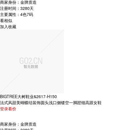
商家身份：
金牌质造
注册时间：
3280天
主要属性：
4色7码
看相似
加入收藏
BIGTREE大树鞋业&2617-H150
法式风甜美蝴蝶结装饰圆头浅口侧镂空一脚蹬细高跟女鞋
登录看价
商家身份：
金牌质造
注册时间：
3280天