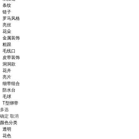
条纹
链子
罗马风格
亮丝
花朵
金属装饰
粗跟
毛线口
皮带装饰
洞洞款
花卉
亮片
细带组合
防水台
毛球
T型绑带
多选
确定
取消
颜色分类
透明
花色