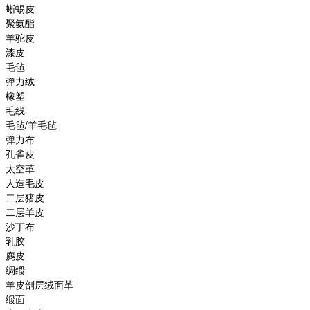
蜥蜴皮
聚氨酯
羊驼皮
漆皮
毛毡
弹力绒
橡塑
毛线
毛毡/羊毛毡
弹力布
孔雀皮
太空革
人造毛皮
二层猪皮
二层羊皮
沙丁布
乳胶
麂皮
绸缎
羊皮剖层绒面革
缎面