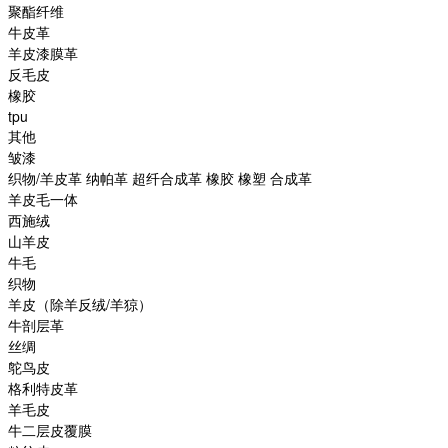
聚酯纤维
牛皮革
羊皮漆膜革
反毛皮
橡胶
tpu
其他
皱漆
织物/羊皮革 纳帕革 超纤合成革 橡胶 橡塑 合成革
羊皮毛一体
西施绒
山羊皮
牛毛
织物
羊皮（除羊反绒/羊猄）
牛剖层革
丝绸
鸵鸟皮
格利特皮革
羊毛皮
牛二层皮覆膜