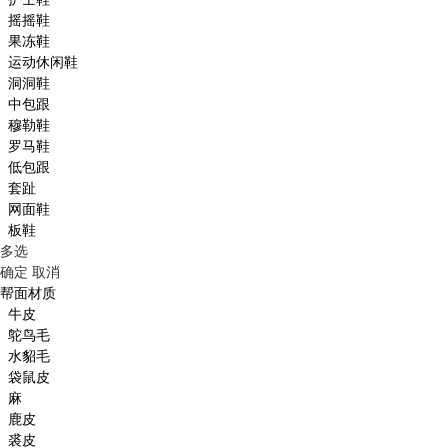
摇摇鞋
果冻鞋
运动休闲鞋
洞洞鞋
中包跟
穆勒鞋
罗马鞋
低包跟
套趾
网面鞋
板鞋
多选
确定
取消
帮面材质
牛皮
鸵鸟毛
水貂毛
袋鼠皮
麻
鹿皮
裘皮