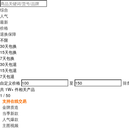
综合
人气
最新
价格
退换保障
不限
30天包换
15天包换
7天包换
30天包退
15天包退
7天包退
自定义价格
至
筛
共
1W+
件相关产品
1
/
50
支持在线交易
金牌质造
当季新款
人气爆款
主图视频