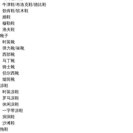
牛津鞋/布洛克鞋/德比鞋
勃肯鞋/软木鞋
婚鞋
穆勒鞋
渔夫鞋
靴子
时装靴
弹力靴/袜靴
西部靴
马丁靴
骑士靴
切尔西靴
烟筒靴
凉鞋
时装凉鞋
罗马凉鞋
休闲凉鞋
一字带凉鞋
洞洞鞋
沙滩鞋
拖鞋