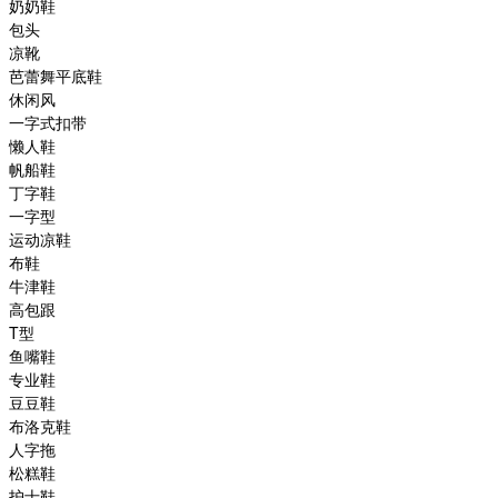
奶奶鞋
包头
凉靴
芭蕾舞平底鞋
休闲风
一字式扣带
懒人鞋
帆船鞋
丁字鞋
一字型
运动凉鞋
布鞋
牛津鞋
高包跟
T型
鱼嘴鞋
专业鞋
豆豆鞋
布洛克鞋
人字拖
松糕鞋
护士鞋