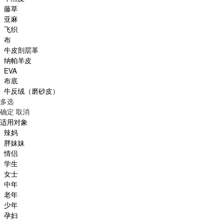
藤草
亚麻
飞织
布
牛皮剖层革
纳帕羊皮
EVA
布底
牛反绒（磨砂皮）
多选
确定
取消
适用对象
辣妈
胖妹妹
情侣
学生
女士
中年
老年
少年
孕妇