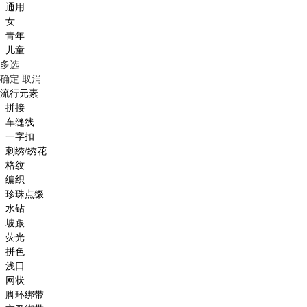
通用
女
青年
儿童
多选
确定
取消
流行元素
拼接
车缝线
一字扣
刺绣/绣花
格纹
编织
珍珠点缀
水钻
坡跟
荧光
拼色
浅口
网状
脚环绑带