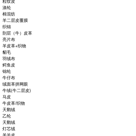
粒纹皮
涤纶
棉混纺
羊二层皮覆膜
织锦
剖层（牛）皮革
亮片布
羊皮革+织物
貂毛
羽绒布
鳄鱼皮
锦纶
牛仔布
绒面革拼网眼
牛绒(牛二层皮)
马皮
牛皮革/织物
天鹅绒
乙纶
天鹅绒
灯芯绒
羊羔皮