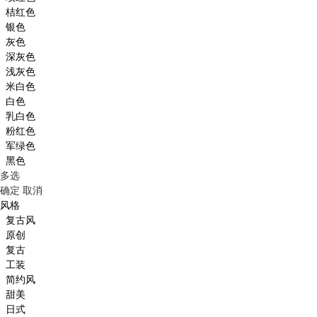
桔红色
银色
灰色
深灰色
浅灰色
米白色
白色
乳白色
粉红色
军绿色
黑色
多选
确定
取消
风格
复古风
原创
复古
工装
简约风
甜美
日式