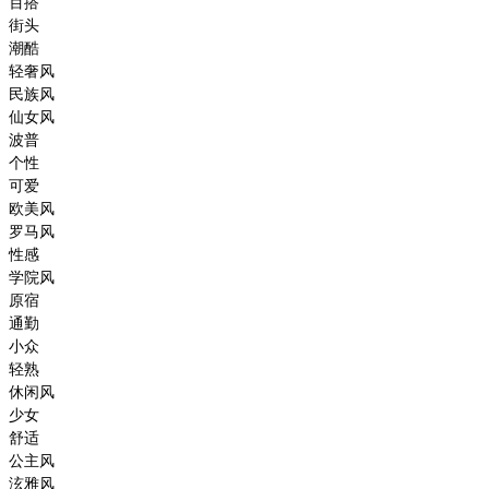
百搭
街头
潮酷
轻奢风
民族风
仙女风
波普
个性
可爱
欧美风
罗马风
性感
学院风
原宿
通勤
小众
轻熟
休闲风
少女
舒适
公主风
泫雅风