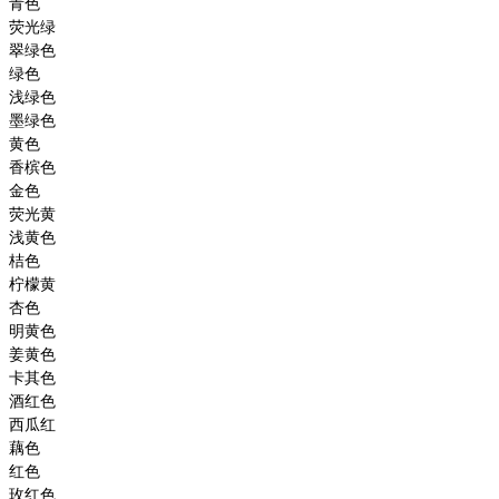
青色
荧光绿
翠绿色
绿色
浅绿色
墨绿色
黄色
香槟色
金色
荧光黄
浅黄色
桔色
柠檬黄
杏色
明黄色
姜黄色
卡其色
酒红色
西瓜红
藕色
红色
玫红色