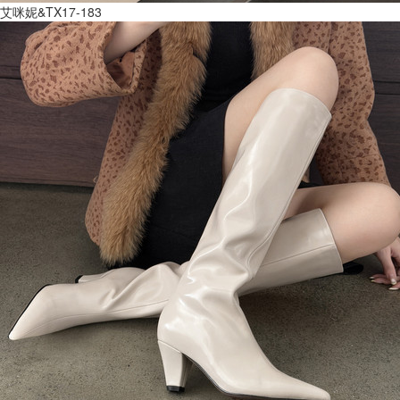
艾咪妮&TX17-183