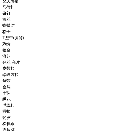
交叉绑带
马衔扣
铆钉
蕾丝
蝴蝶结
格子
T型带(脚背)
刺绣
镂空
流苏
亮丝/亮片
皮带扣
珍珠方扣
丝带
金属
串珠
绣花
毛线扣
搭扣
豹纹
松糕跟
双拉链