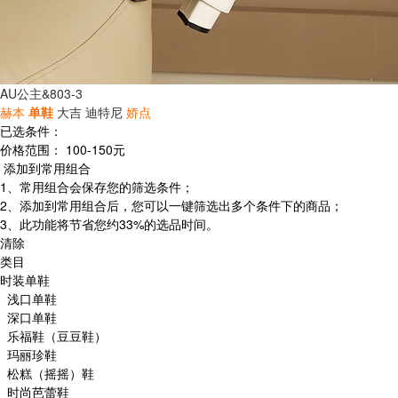
AU公主&803-3
赫本
单鞋
大吉
迪特尼
娇点
已选条件：
价格范围：
100-150元
添加到常用组合
1、常用组合会保存您的筛选条件；
2、添加到常用组合后，您可以一键筛选出多个条件下的商品；
3、此功能将节省您约33%的选品时间。
清除
类目
时装单鞋
浅口单鞋
深口单鞋
乐福鞋（豆豆鞋）
玛丽珍鞋
松糕（摇摇）鞋
时尚芭蕾鞋