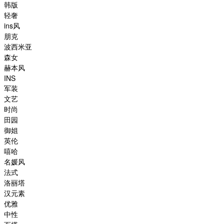
韩版
轻奢
ins风
朋克
波西米亚
森女
赫本风
INS
军装
文艺
时尚
田园
御姐
英伦
嘻哈
名媛风
法式
洛丽塔
汉元素
优雅
中性