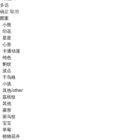
多选
确定
取消
图案
小熊
印花
星星
心形
卡通动漫
纯色
豹纹
波点
千鸟格
小孩
其他/other
荔枝纹
其他
菱形
斑马纹
宝宝
草莓
植物花卉