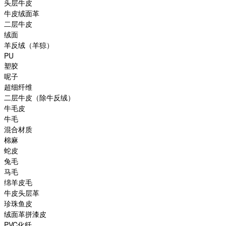
头层牛皮
牛皮绒面革
二层牛皮
绒面
羊反绒（羊猄）
PU
塑胶
呢子
超细纤维
二层牛皮（除牛反绒）
牛毛皮
牛毛
混合材质
棉麻
蛇皮
兔毛
马毛
绵羊皮毛
牛皮头层革
珍珠鱼皮
绒面革拼漆皮
PVC化纤