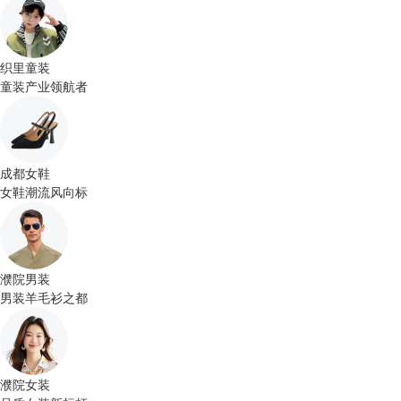
织里童装
童装产业领航者
成都女鞋
女鞋潮流风向标
濮院男装
男装羊毛衫之都
濮院女装