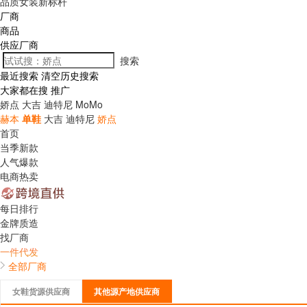
品质女装新标杆
厂商
商品
供应厂商
搜索
最近搜索
清空历史搜索
大家都在搜
推广
娇点
大吉
迪特尼
MoMo
赫本
单鞋
大吉
迪特尼
娇点
首页
当季新款
人气爆款
电商热卖
每日排行
金牌质造
找厂商
一件代发
全部厂商
女鞋货源供应商
其他源产地供应商