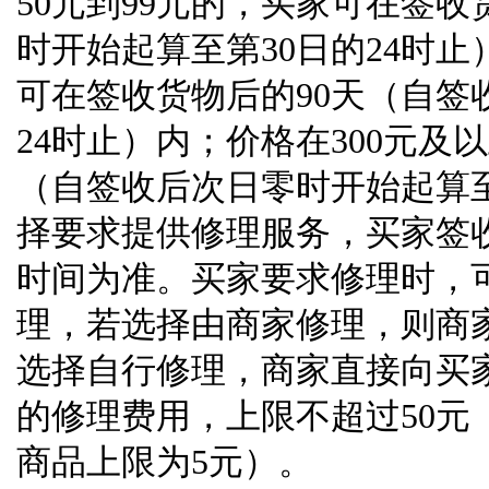
50
元到
99
元的，买家可在签收
时开始起算至第
30
日的
24
时止
可在签收货物后的
90
天（自签
24
时止）内；价格在
300
元及以
（自签收后次日零时开始起算
择要求提供修理服务，买家签
时间为准。买家要求修理时，
理，若选择由商家修理，则商
选择自行修理，商家直接向买
的修理费用，上限不超过
50
元
商品上限为
5
元）。