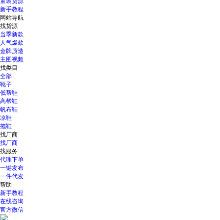
童装货源
新手教程
网站导航
找货源
当季新款
人气爆款
金牌质造
主图视频
找类目
全部
靴子
低帮鞋
高帮鞋
帆布鞋
凉鞋
拖鞋
找厂商
找厂商
找服务
代理下单
一键发布
一件代发
帮助
新手教程
在线咨询
官方微信