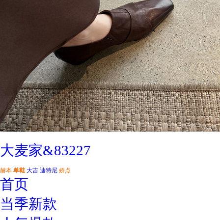
大麦家&83227
赫本
单鞋
大吉
迪特尼
娇点
首页
当季新款