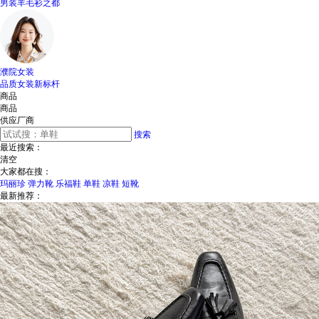
男装羊毛衫之都
濮院女装
品质女装新标杆
商品
商品
供应厂商
搜索
最近搜索：
清空
大家都在搜：
玛丽珍
弹力靴
乐福鞋
单鞋
凉鞋
短靴
最新推荐：