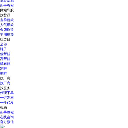
童装货源
新手教程
网站导航
找货源
当季新款
人气爆款
金牌质造
主图视频
找类目
全部
靴子
低帮鞋
高帮鞋
帆布鞋
凉鞋
拖鞋
找厂商
找厂商
找服务
代理下单
一键发布
一件代发
帮助
新手教程
在线咨询
官方微信