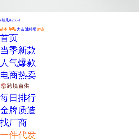
e魅儿&268-1
赫本
单鞋
大吉
迪特尼
娇点
首页
当季新款
人气爆款
电商热卖
每日排行
金牌质造
找厂商
一件代发