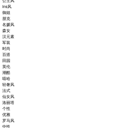
公主风
ins风
御姐
朋克
名媛风
森女
汉元素
军装
时尚
百搭
田园
英伦
潮酷
嘻哈
轻奢风
法式
仙女风
洛丽塔
个性
优雅
罗马风
中性