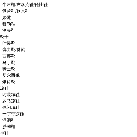
牛津鞋/布洛克鞋/德比鞋
勃肯鞋/软木鞋
婚鞋
穆勒鞋
渔夫鞋
靴子
时装靴
弹力靴/袜靴
西部靴
马丁靴
骑士靴
切尔西靴
烟筒靴
凉鞋
时装凉鞋
罗马凉鞋
休闲凉鞋
一字带凉鞋
洞洞鞋
沙滩鞋
拖鞋