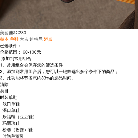
美丽佳&C280
赫本
单鞋
大吉
迪特尼
娇点
已选条件：
价格范围：
60-100元
添加到常用组合
1、常用组合会保存您的筛选条件；
2、添加到常用组合后，您可以一键筛选出多个条件下的商品；
3、此功能将节省您约33%的选品时间。
清除
类目
时装单鞋
浅口单鞋
深口单鞋
乐福鞋（豆豆鞋）
玛丽珍鞋
松糕（摇摇）鞋
时尚芭蕾鞋