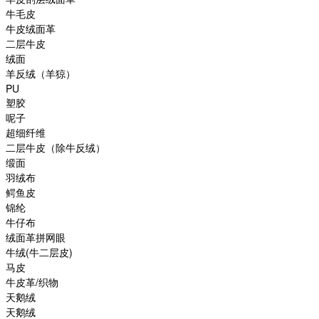
牛毛皮
牛皮绒面革
二层牛皮
绒面
羊反绒（羊猄）
PU
塑胶
呢子
超细纤维
二层牛皮（除牛反绒）
缎面
羽绒布
鳄鱼皮
锦纶
牛仔布
绒面革拼网眼
牛绒(牛二层皮)
马皮
牛皮革/织物
天鹅绒
天鹅绒