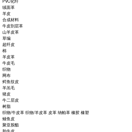
PVC化纤
绒面革
羊皮
合成材料
牛皮剖层革
山羊皮革
草编
超纤皮
棉
羊皮革
牛皮毛
织物
网布
鳄鱼纹皮
羊羔毛
猪皮
牛二层皮
树脂
织物/牛皮革 织物/羊皮革 皮革 纳帕革 橡胶 橡塑
鳗鱼皮
聚亚胺酯
胎牛皮