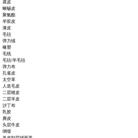
裘皮
蜥蜴皮
聚氨酯
羊驼皮
漆皮
毛毡
弹力绒
橡塑
毛线
毛毡/羊毛毡
弹力布
孔雀皮
太空革
人造毛皮
二层猪皮
二层羊皮
沙丁布
乳胶
麂皮
头层牛皮
绸缎
羊皮剖层绒面革