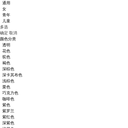
通用
女
青年
儿童
多选
确定
取消
颜色分类
透明
花色
驼色
褐色
深棕色
深卡其布色
浅棕色
栗色
巧克力色
咖啡色
紫色
紫罗兰
紫红色
深紫色