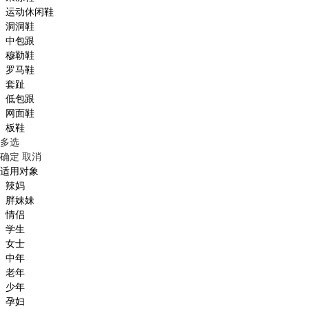
运动休闲鞋
洞洞鞋
中包跟
穆勒鞋
罗马鞋
套趾
低包跟
网面鞋
板鞋
多选
确定
取消
适用对象
辣妈
胖妹妹
情侣
学生
女士
中年
老年
少年
孕妇