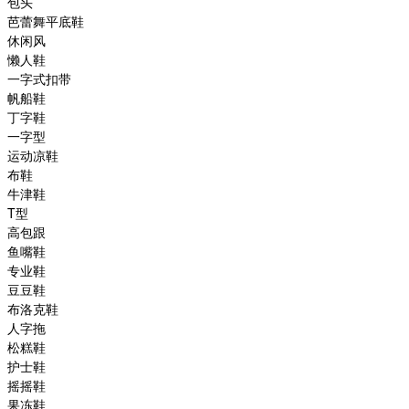
包头
芭蕾舞平底鞋
休闲风
懒人鞋
一字式扣带
帆船鞋
丁字鞋
一字型
运动凉鞋
布鞋
牛津鞋
T型
高包跟
鱼嘴鞋
专业鞋
豆豆鞋
布洛克鞋
人字拖
松糕鞋
护士鞋
摇摇鞋
果冻鞋