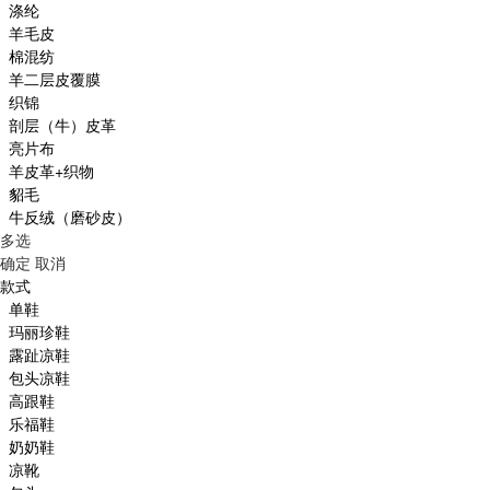
涤纶
羊毛皮
棉混纺
羊二层皮覆膜
织锦
剖层（牛）皮革
亮片布
羊皮革+织物
貂毛
牛反绒（磨砂皮）
多选
确定
取消
款式
单鞋
玛丽珍鞋
露趾凉鞋
包头凉鞋
高跟鞋
乐福鞋
奶奶鞋
凉靴