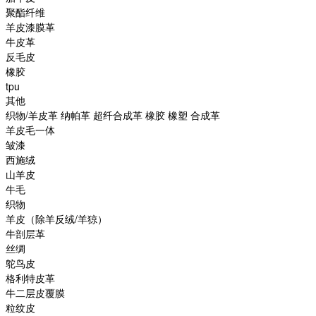
聚酯纤维
羊皮漆膜革
牛皮革
反毛皮
橡胶
tpu
其他
织物/羊皮革 纳帕革 超纤合成革 橡胶 橡塑 合成革
羊皮毛一体
皱漆
西施绒
山羊皮
牛毛
织物
羊皮（除羊反绒/羊猄）
牛剖层革
丝绸
鸵鸟皮
格利特皮革
牛二层皮覆膜
粒纹皮