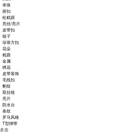
串珠
搭扣
松糕跟
亮丝/亮片
皮带扣
链子
珍珠方扣
花朵
粗跟
金属
绣花
皮带装饰
毛线扣
豹纹
双拉链
亮片
防水台
条纹
罗马风格
T型绑带
多选