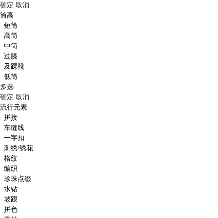
确定
取消
筒高
短筒
高筒
中筒
过膝
及踝靴
低筒
多选
确定
取消
流行元素
拼接
车缝线
一字扣
刺绣/绣花
格纹
编织
珍珠点缀
水钻
坡跟
拼色