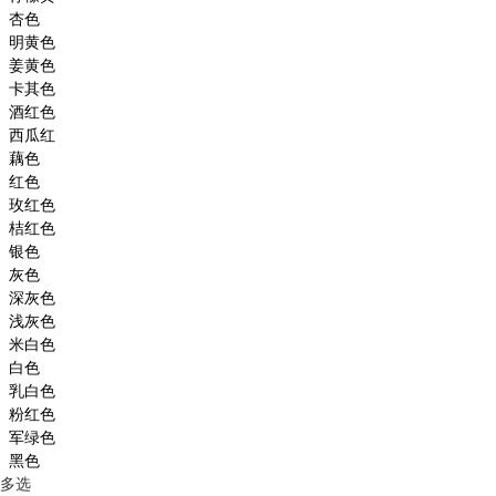
杏色
明黄色
姜黄色
卡其色
酒红色
西瓜红
藕色
红色
玫红色
桔红色
银色
灰色
深灰色
浅灰色
米白色
白色
乳白色
粉红色
军绿色
黑色
多选