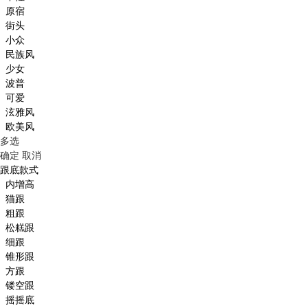
原宿
街头
小众
民族风
少女
波普
可爱
泫雅风
欧美风
多选
确定
取消
跟底款式
内增高
猫跟
粗跟
松糕跟
细跟
锥形跟
方跟
镂空跟
摇摇底