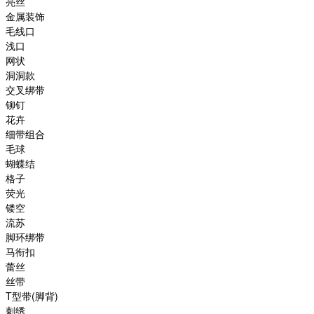
亮丝
金属装饰
毛线口
浅口
网状
洞洞款
交叉绑带
铆钉
花卉
细带组合
毛球
蝴蝶结
格子
荧光
镂空
流苏
脚环绑带
马衔扣
蕾丝
丝带
T型带(脚背)
刺绣