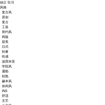
确定
取消
风格
复古风
原创
复古
工装
简约风
韩版
甜美
日式
轻奢
性感
波西米亚
学院风
通勤
轻熟
赫本风
休闲风
INS
舒适
文艺