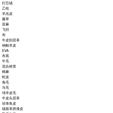
灯芯绒
乙纶
羊羔皮
藤草
亚麻
飞织
布
牛皮剖层革
纳帕羊皮
EVA
布底
牛毛
混合材质
棉麻
蛇皮
兔毛
马毛
绵羊皮毛
牛皮头层革
珍珠鱼皮
绒面革拼漆皮