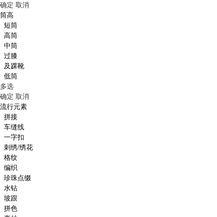
确定
取消
筒高
短筒
高筒
中筒
过膝
及踝靴
低筒
多选
确定
取消
流行元素
拼接
车缝线
一字扣
刺绣/绣花
格纹
编织
珍珠点缀
水钻
坡跟
拼色