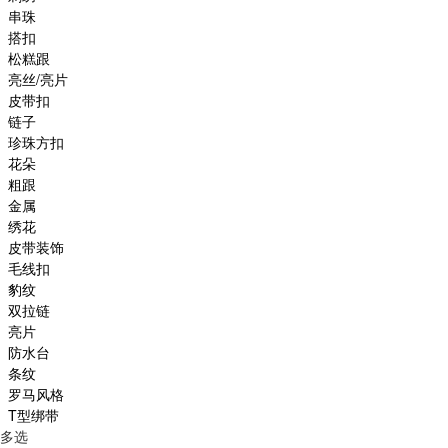
串珠
搭扣
松糕跟
亮丝/亮片
皮带扣
链子
珍珠方扣
花朵
粗跟
金属
绣花
皮带装饰
毛线扣
豹纹
双拉链
亮片
防水台
条纹
罗马风格
T型绑带
多选