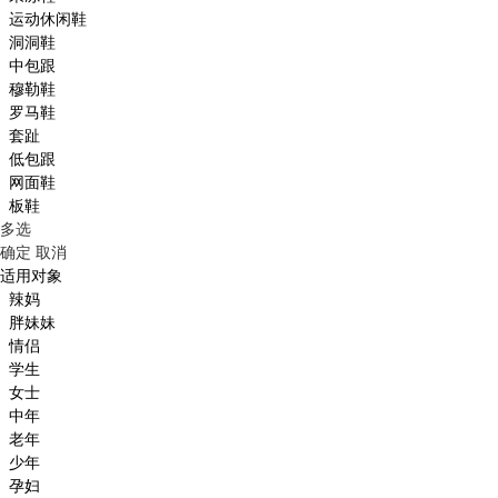
运动休闲鞋
洞洞鞋
中包跟
穆勒鞋
罗马鞋
套趾
低包跟
网面鞋
板鞋
多选
确定
取消
适用对象
辣妈
胖妹妹
情侣
学生
女士
中年
老年
少年
孕妇