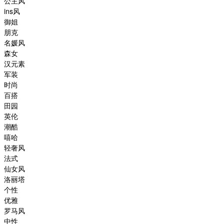
公主风
ins风
御姐
朋克
名媛风
森女
汉元素
军装
时尚
百搭
田园
英伦
潮酷
嘻哈
轻奢风
法式
仙女风
洛丽塔
个性
优雅
罗马风
中性