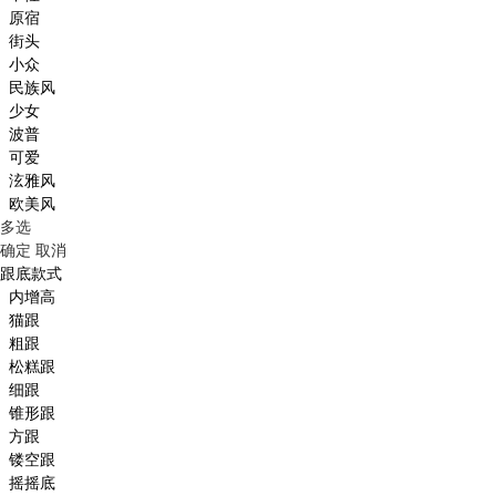
原宿
街头
小众
民族风
少女
波普
可爱
泫雅风
欧美风
多选
确定
取消
跟底款式
内增高
猫跟
粗跟
松糕跟
细跟
锥形跟
方跟
镂空跟
摇摇底