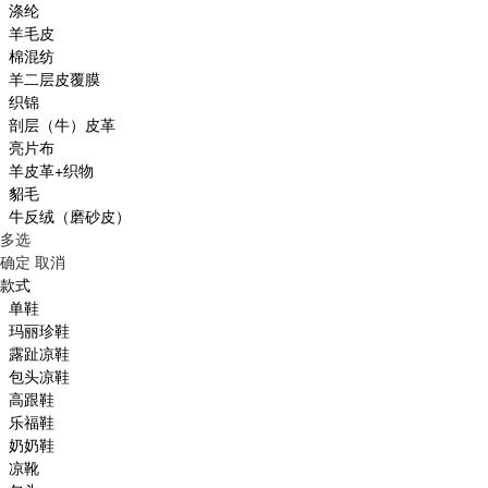
涤纶
羊毛皮
棉混纺
羊二层皮覆膜
织锦
剖层（牛）皮革
亮片布
羊皮革+织物
貂毛
牛反绒（磨砂皮）
多选
确定
取消
款式
单鞋
玛丽珍鞋
露趾凉鞋
包头凉鞋
高跟鞋
乐福鞋
奶奶鞋
凉靴