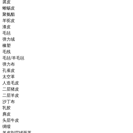
裘皮
蜥蜴皮
聚氨酯
羊驼皮
漆皮
毛毡
弹力绒
橡塑
毛线
毛毡/羊毛毡
弹力布
孔雀皮
太空革
人造毛皮
二层猪皮
二层羊皮
沙丁布
乳胶
麂皮
头层牛皮
绸缎
羊皮剖层绒面革