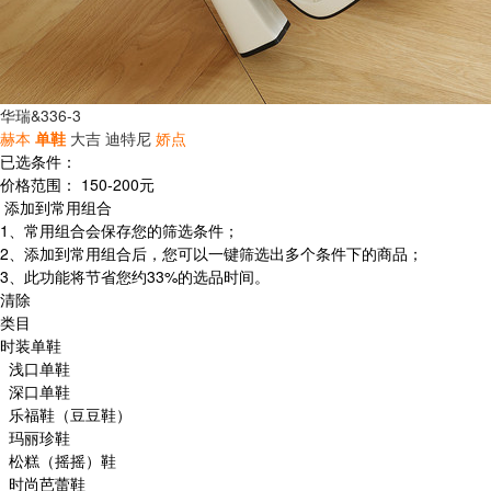
华瑞&336-3
赫本
单鞋
大吉
迪特尼
娇点
已选条件：
价格范围：
150-200元
添加到常用组合
1、常用组合会保存您的筛选条件；
2、添加到常用组合后，您可以一键筛选出多个条件下的商品；
3、此功能将节省您约33%的选品时间。
清除
类目
时装单鞋
浅口单鞋
深口单鞋
乐福鞋（豆豆鞋）
玛丽珍鞋
松糕（摇摇）鞋
时尚芭蕾鞋