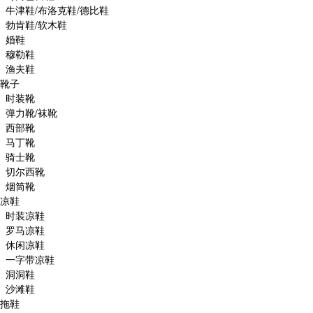
牛津鞋/布洛克鞋/德比鞋
勃肯鞋/软木鞋
婚鞋
穆勒鞋
渔夫鞋
靴子
时装靴
弹力靴/袜靴
西部靴
马丁靴
骑士靴
切尔西靴
烟筒靴
凉鞋
时装凉鞋
罗马凉鞋
休闲凉鞋
一字带凉鞋
洞洞鞋
沙滩鞋
拖鞋