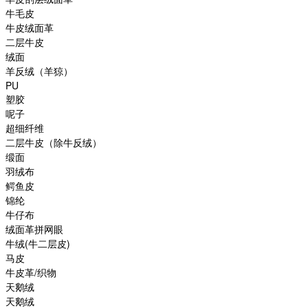
牛毛皮
牛皮绒面革
二层牛皮
绒面
羊反绒（羊猄）
PU
塑胶
呢子
超细纤维
二层牛皮（除牛反绒）
缎面
羽绒布
鳄鱼皮
锦纶
牛仔布
绒面革拼网眼
牛绒(牛二层皮)
马皮
牛皮革/织物
天鹅绒
天鹅绒