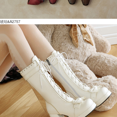
琥珀&A2757