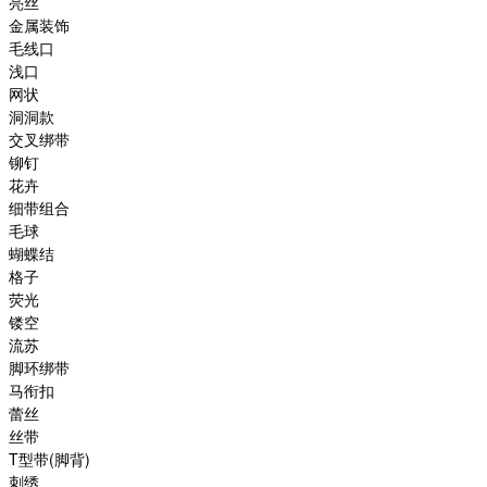
亮丝
金属装饰
毛线口
浅口
网状
洞洞款
交叉绑带
铆钉
花卉
细带组合
毛球
蝴蝶结
格子
荧光
镂空
流苏
脚环绑带
马衔扣
蕾丝
丝带
T型带(脚背)
刺绣