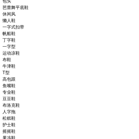
包头
芭蕾舞平底鞋
休闲风
懒人鞋
一字式扣带
帆船鞋
丁字鞋
一字型
运动凉鞋
布鞋
牛津鞋
T型
高包跟
鱼嘴鞋
专业鞋
豆豆鞋
布洛克鞋
人字拖
松糕鞋
护士鞋
摇摇鞋
果冻鞋