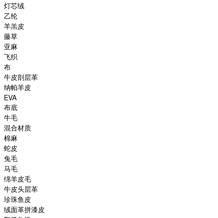
灯芯绒
乙纶
羊羔皮
藤草
亚麻
飞织
布
牛皮剖层革
纳帕羊皮
EVA
布底
牛毛
混合材质
棉麻
蛇皮
兔毛
马毛
绵羊皮毛
牛皮头层革
珍珠鱼皮
绒面革拼漆皮