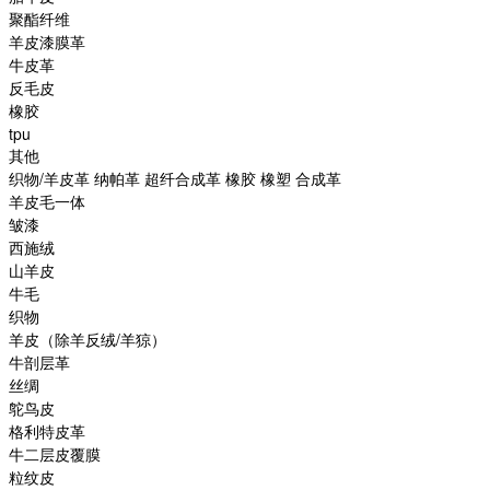
聚酯纤维
羊皮漆膜革
牛皮革
反毛皮
橡胶
tpu
其他
织物/羊皮革 纳帕革 超纤合成革 橡胶 橡塑 合成革
羊皮毛一体
皱漆
西施绒
山羊皮
牛毛
织物
羊皮（除羊反绒/羊猄）
牛剖层革
丝绸
鸵鸟皮
格利特皮革
牛二层皮覆膜
粒纹皮