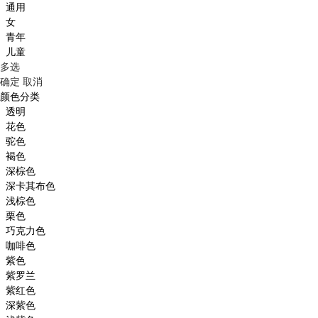
通用
女
青年
儿童
多选
确定
取消
颜色分类
透明
花色
驼色
褐色
深棕色
深卡其布色
浅棕色
栗色
巧克力色
咖啡色
紫色
紫罗兰
紫红色
深紫色