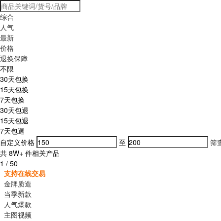
综合
人气
最新
价格
退换保障
不限
30天包换
15天包换
7天包换
30天包退
15天包退
7天包退
自定义价格
至
筛
共
8W+
件相关产品
1
/
50
支持在线交易
金牌质造
当季新款
人气爆款
主图视频