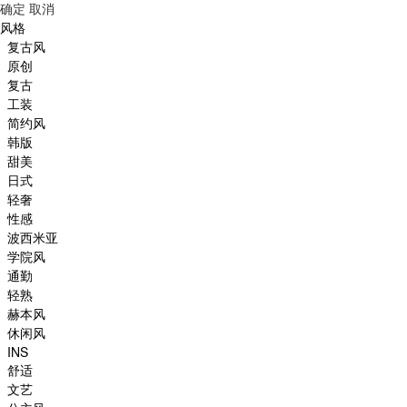
确定
取消
风格
复古风
原创
复古
工装
简约风
韩版
甜美
日式
轻奢
性感
波西米亚
学院风
通勤
轻熟
赫本风
休闲风
INS
舒适
文艺