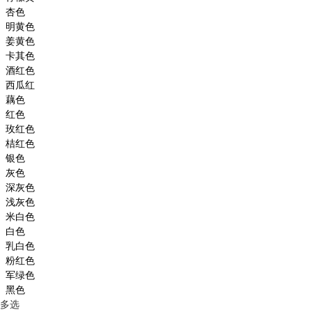
杏色
明黄色
姜黄色
卡其色
酒红色
西瓜红
藕色
红色
玫红色
桔红色
银色
灰色
深灰色
浅灰色
米白色
白色
乳白色
粉红色
军绿色
黑色
多选