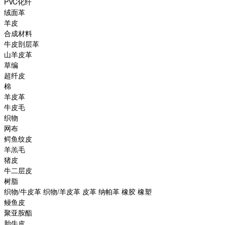
PVC化纤
绒面革
羊皮
合成材料
牛皮剖层革
山羊皮革
草编
超纤皮
棉
羊皮革
牛皮毛
织物
网布
鳄鱼纹皮
羊羔毛
猪皮
牛二层皮
树脂
织物/牛皮革 织物/羊皮革 皮革 纳帕革 橡胶 橡塑
鳗鱼皮
聚亚胺酯
胎牛皮