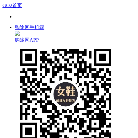
GO2首页
购途网手机端
购途网APP