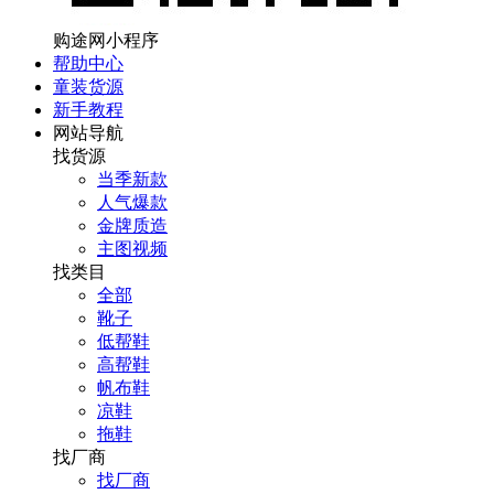
购途网小程序
帮助中心
童装货源
新手教程
网站导航
找货源
当季新款
人气爆款
金牌质造
主图视频
找类目
全部
靴子
低帮鞋
高帮鞋
帆布鞋
凉鞋
拖鞋
找厂商
找厂商