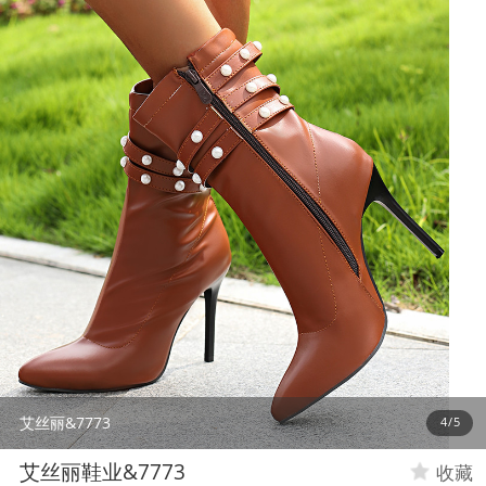
艾丝丽&7773
5
/
5
艾丝丽鞋业&7773
收藏