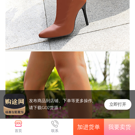
发布商品到店铺、下单等更多操作,
立即打开
请下载GO2货源！
加进货单
我要卖货
首页
联系