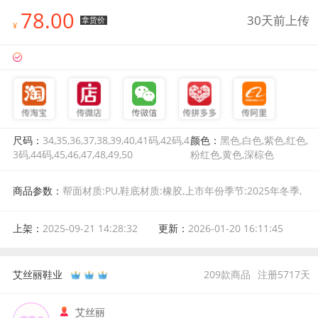
78.00
30天前上传
拿货价
¥
尺码：
34,35,36,37,38,39,40,41码,42码,4
颜色：
黑色,白色,紫色,红色,
3码,44码,45,46,47,48,49,50
粉红色,黄色,深棕色
商品参数：
帮面材质:PU,鞋底材质:橡胶,上市年份季节:2025年冬季,
风格:时尚,颜色分类:深棕色,尺码:45,适用对象:通用,鞋垫材质:超纤皮,
皮质特征:修面皮,后跟高:超高跟(大于8cm),跟底款式:细跟,鞋制作工
上架：
2025-09-21 14:28:32
更新：
2026-01-20 16:11:45
艺:胶粘工艺,图案:纯色,鞋头款式:尖头,闭合方式:侧拉链,靴筒内里材
质:超细纤维,靴筒面材质:超细纤维,鞋面内里材质:超细纤维,靴款品名:
时装靴,适合季节:四季通用,产地:中国,厚薄:常规,筒高:短筒,鞋子功能:
艾丝丽鞋业
209
款商品
注册
5717
天
柔软舒适
艾丝丽