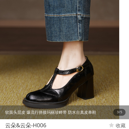
软面头层皮 爆流行拼接玛丽珍畔带 防水台真皮单鞋
3
/
5
云朵&云朵-H006
收藏