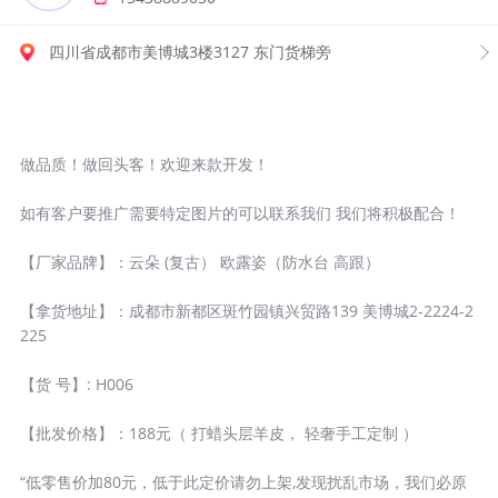
四川省成都市美博城3楼3127 东门货梯旁
做品质！做回头客！欢迎来款开发！
如有客户要推广需要特定图片的可以联系我们 我们将积极配合！
【厂家品牌】：云朵 (复古） 欧露姿（防水台 高跟）
【拿货地址】：成都市新都区斑竹园镇兴贸路139 美博城2-2224-2
225
【货 号】: H006
【批发价格】：188元（ 打蜡头层羊皮， 轻奢手工定制 ）
“低零售价加80元，低于此定价请勿上架,发现扰乱市场，我们必原