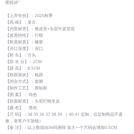
图投诉”
【上市年份】：2025秋季
【风 格】：复古
【内里材质】：猪皮里+头层牛皮堂底
【皮质特性】：打蜡
【鞋底材质】：橡胶
【开口深度】：深口
【鞋 头】：方头
【防 水 台】：2CM
【跟 高】：8.5CM
【鞋跟形状】：粗跟
【闭合方式】：套脚
【制作工艺】：胶粘鞋
【图 案】： 纯色
【鞋面材质】：头层打蜡羊皮
【颜 色】： 黑色
【尺 码】：34 35 36 37 38 39 （ 40 41 定制，仅定制商品不退
换，老客户不加钱）
【备 注】：以上数据由36码测得 加大一个尺码会增加0.5CM