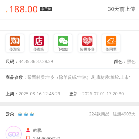
188.00
30天前上传
拿货价
¥
尺码：
34,35,36,37,38,39
颜色：
黑色
商品参数：
帮面材质:羊皮（除羊反绒/羊猄）,鞋底材质:橡胶,上市年
份季节:2025年秋季,风格:复古风,颜色分类:黑色,尺码:34,鞋垫材质:头
层猪皮,皮质特征:打蜡,款式:单鞋,后跟高:高跟(6-8cm),跟底款式:粗跟,
上架：
2025-08-16 12:45:29
更新：
2026-07-01 17:20:30
流行元素:T型带(脚背),鞋头款式:圆头,内里材质:头层猪皮,开口深度:中
口,适用场景:通勤,功能:耐磨,鞋面材质:牛皮/羊皮,材质工艺:软面,鞋跟
款式:粗跟,适用人群:中年,适用季节:四季
云朵
224
款商品
注册
4903
天
赖鹏
13438889030