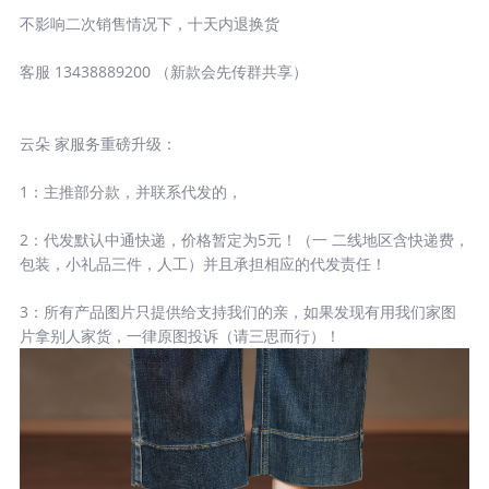
不影响二次销售情况下，十天内退换货
客服 13438889200 （新款会先传群共享）
云朵 家服务重磅升级：
1：主推部分款，并联系代发的，
2：代发默认中通快递，价格暂定为5元！（一 二线地区含快递费，
包装，小礼品三件，人工）并且承担相应的代发责任！
3：所有产品图片只提供给支持我们的亲，如果发现有用我们家图
片拿别人家货，一律原图投诉（请三思而行）！