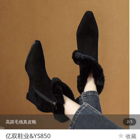
高跟毛领真皮靴
2
/
5
亿双鞋业&YS850
收藏