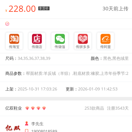
228.00
30天前上传
拿货价
¥
尺码：
34,35,36,37,38,39
颜色：
黑色,黑色绒里
商品参数：
帮面材质:羊反绒（羊猄）,鞋底材质:橡胶,上市年份季节:2
025年冬季,颜色分类:黑色绒里,尺码:34,适用对象:中年,鞋垫材质:头层
猪皮,后跟高:高跟,跟底款式:松糕底,鞋头款式:方头,靴筒内里材质:头
上架：
2025-10-31 17:03:26
更新：
2026-01-09 11:42:53
层猪皮,靴筒面材质:羊反绒（羊猄）,鞋面内里材质:头层猪皮,靴款品
名:时装靴,适合季节:冬季,筒高:短筒
亿双鞋业
253
款商品
注册
3543
天
李先生
19008018589