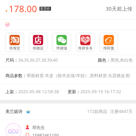
178.00
30天前上传
拿货价
¥
尺码：
34,35,36,37,38,39,40
颜色：
黑色,米白色
商品参数：
帮面材质:羊皮（除羊反绒/羊猄）,里料材质:头层猪皮,鞋
底材质:TPR(牛筋）,上市年份季节:2025年夏季,风格:欧美,鞋帮高度:
低帮（帮高小于10cm),颜色分类:米白色,尺码:34,适用对象:中年,鞋垫
上架：
2025-05-08 12:58:38
更新：
2025-09-19 16:17:32
材质:羊皮,皮质特征:压花皮,款式:罗马鞋,后跟高:低跟,跟底款式:粗跟,
流行元素:粗跟,鞋制作工艺:胶粘工艺,适合场合:日常,图案:纯色,鞋头
款式:圆头,后帮:后空,侧帮:中空,闭合方式:一字式扣带,产地:中国
美兰妮诗
172
款商品
注册
4847
天
邓先生
15982461150