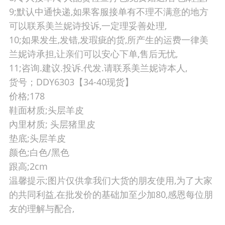
9;默认中通快递,如果客服接单有不理不满意的地方
可以联系美兰妮诗投诉,一定理妥善处理,
10;如果发生,发错,发瑕疵的货,所产生的运费一律美
兰妮诗承担,让亲们可以安心下单,售后无忧,
11;咨询.建议.投诉.代发.请联系美兰妮诗本人,
货号；DDY6303【34-40现货】
价格;178
鞋面材质;头层羊皮
內里材质; 头层猪里皮
垫底;头层羊皮
颜色;白色/黑色
跟高;2cm
温馨提示;图片仅供拿我们大货的朋友使用,为了大家
的共同利益,在批发价的基础加至少加80,感恩每位朋
友的理解与配合,