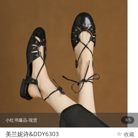
小红书爆品-现货
4
/
5
美兰妮诗&DDY6303
收藏