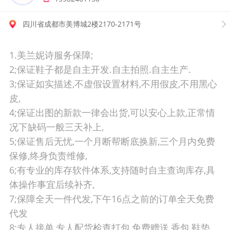
四川省成都市美博城2楼2170-2171号
1.美兰妮诗服务保障;
2;保证鞋子都是自主开发.自主拍照.自主生产.
3;保证如实描述,不虚假设置材料,不用假皮,不用黑心
皮,
4;保证出图的新款一律会出货,可以安心上款,正常情
况下缺码一般三天补上,
5;保证售后无忧,一个月断帮断底换新,三个月内免费
保修,终身负责维修,
6;有专业的库存软件体系,支持随时自主查询库存,具
体操作事宜后续补齐,
7;保障全天一件代发,下午16点之前的订单全天免费
代发
8;专人接单,专人配货检查打包,免费赠送,香包,鞋垫,