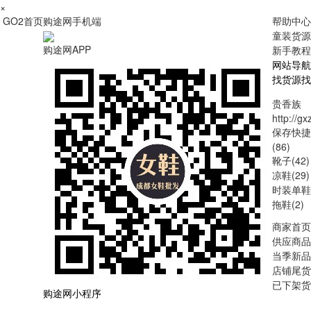
×
GO2首页
购途网手机端
帮助中心
童装货源
购途网APP
新手教程
网站导航
找货源
找
贵香族
http://gx
保存快捷
(86)
靴子(42)
凉鞋(29)
时装单鞋(
拖鞋(2)
商家首页
供应商品
当季新品
店铺尾货
已下架货
购途网小程序