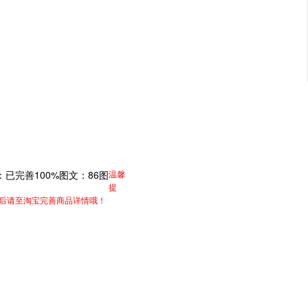
：
已完善
100%
图文：
86
图
温馨
提
功后请至淘宝完善商品详情哦！