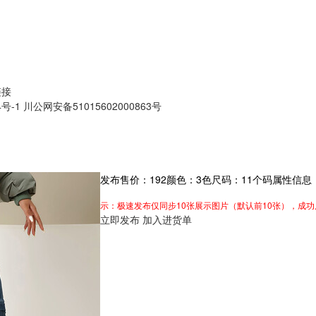
链接
4号-1
川公网安备51015602000863号
发布售价：
192
颜色：
3
色
尺码：
11
个码
属性信息
示：极速发布仅同步10张展示图片（默认前10张），成
立即发布
加入进货单