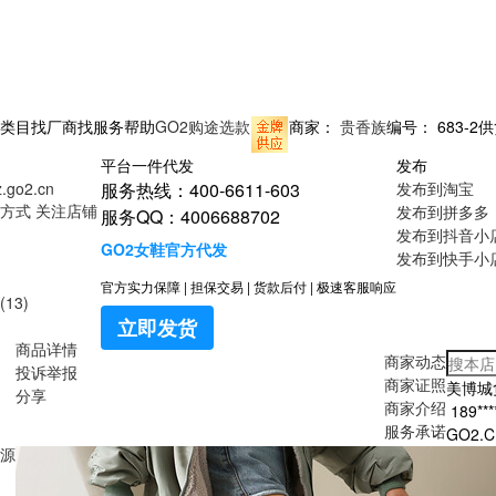
类目
找厂商
找服务
帮助
GO2购途选款
商家：
贵香族
编号：
683-2
供
平台一件代发
发布
z.go2.cn
服务热线：400-6611-603
发布到淘宝
方式
关注店铺
发布到拼多多
服务QQ：4006688702
发布到抖音小
GO2女鞋官方代发
发布到快手小
官方实力保障
|
担保交易
|
货款后付
|
极速客服响应
13)
立即发货
商品详情
商家动态
投诉举报
商家证照
美博城
分享
商家介绍
189**
服务承诺
GO2
源