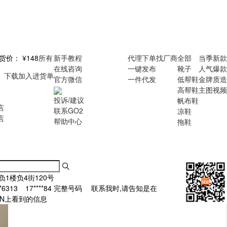
货价：
¥148
所有
新手教程
代理下单
找厂商
全部
当季新款
在线咨询
一键发布
靴子
人气爆款
下载
加入进货单
官方微信
一件代发
低帮鞋
金牌质造
高帮鞋
主图视频
投诉/建议
帆布鞋
店
联系GO2
凉鞋
店
帮助中心
拖鞋
负1楼负4街120号
**6313
17****84
完整号码
联系我时,请告知是在
.CN上看到的信息