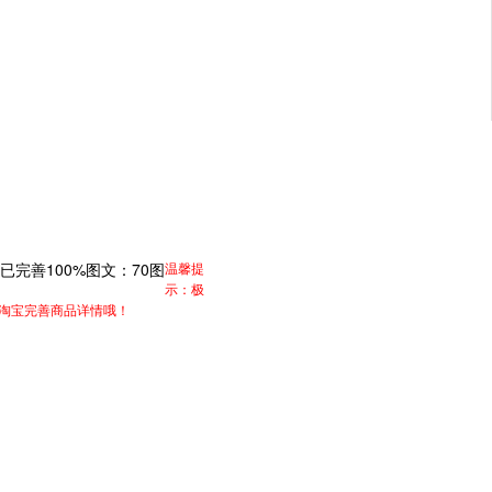
已完善
100%
图文：
70
图
温馨提
示：极
至淘宝完善商品详情哦！