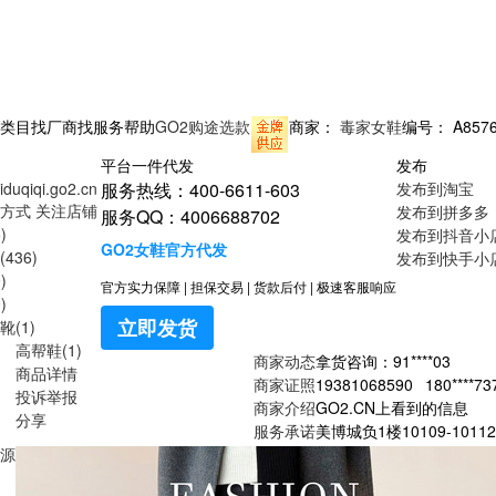
类目
找厂商
找服务
帮助
GO2购途选款
商家：
毒家女鞋
编号：
A857
平台一件代发
发布
eiduqiqi.go2.cn
服务热线：400-6611-603
发布到淘宝
方式
关注店铺
发布到拼多多
服务QQ：4006688702
)
发布到抖音小
GO2女鞋官方代发
436)
发布到快手小
)
官方实力保障
|
担保交易
|
货款后付
|
极速客服响应
)
立即发货
(1)
高帮鞋(1)
商家动态
拿货咨询：
91****03
商品详情
商家证照
19381068590
180****7
投诉举报
商家介绍
GO2.CN上看到的信息
分享
服务承诺
美博城负1楼10109-1011
源