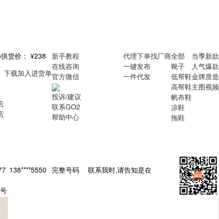
6
供货价：
¥238
新手教程
代理下单
找厂商
全部
当季新款
在线咨询
一键发布
靴子
人气爆款
下载
加入进货单
官方微信
一件代发
低帮鞋
金牌质造
高帮鞋
主图视频
投诉/建议
帆布鞋
店
联系GO2
凉鞋
店
帮助中心
拖鞋
377
138****5550
完整号码
联系我时,请告知是在
2号