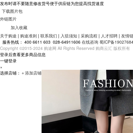
发布时请不要随意修改货号便于供应链为您提高找货速度
下载图片包
外链图片
加入收藏
关于购途
|
购途准则
|
联系我们
|
入驻须知
|
采购流程
|
人才招聘
|
友情
服务热线：
400 6611 603 028-64911606
在线咨询
蜀ICP备1902768
Copyright ©2015-2024 购途网 All Rights Reserved 购商云汇 版权所有
登录后查看更多商品信息
一键登录
×
选择店铺：
＋
添加店铺