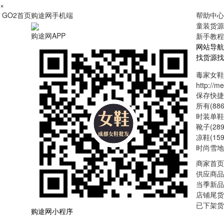
×
GO2首页
购途网手机端
帮助中心
童装货源
购途网APP
新手教程
网站导航
找货源
找
毒家女鞋
http://m
保存快捷
所有(886
时装单鞋(
靴子(289
凉鞋(159
时尚雪地靴
商家首页
供应商品
当季新品
店铺尾货
已下架货
购途网小程序