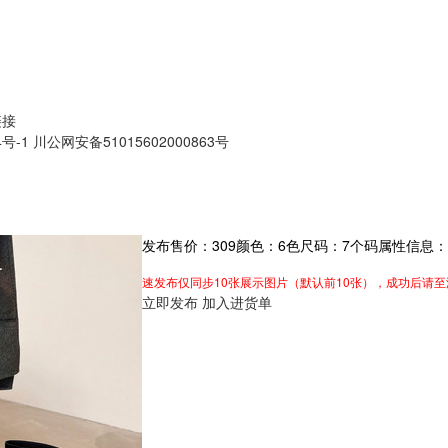
链接
4号-1
川公网安备51015602000863号
发布售价：
309
颜色：
6
色
尺码：
7
个码
属性信息：
速发布仅同步10张展示图片（默认前10张），成功后请
立即发布
加入进货单