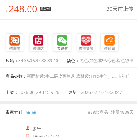
248.00
30天前上传
拿货价
¥
尺码：
34,35,36,37,38,39,40
颜色：
黑色,黑色绒里,棕色,棕色绒里
商品参数：
帮面材质:牛二层皮覆膜,鞋底材质:TPR(牛筋）,上市年份
季节:2026年秋季,风格:时尚,颜色分类:黑色绒里,尺码:34,适用对象:通
用,鞋垫材质:头层猪皮,皮质特征:水染皮,后跟高:中跟,跟底款式:粗跟,
上架：
2026-06-29 11:59:26
更新：
2026-07-10 10:23:47
流行元素:拼接,鞋制作工艺:胶粘工艺,适合场合:日常,图案:纯色,鞋头
款式:尖头,闭合方式:套筒,靴筒内里材质:牛奶纤维 (牛奶丝),靴筒面材
质:牛二层皮覆膜,鞋面内里材质:复合材料,靴款品名:时装靴,适合季节:
毒家女鞋
888
款商品
注册
4888
天
四季通用,销售渠道类型:否,产地:中国,厚薄:常规,筒高:高筒,鞋子功能:
耐磨
廖平
18090737377