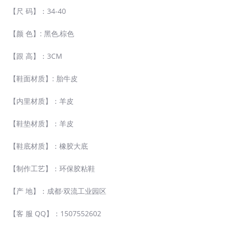
【尺 码】：34-40
【颜 色】: 黑色,棕色
【跟 高】：3CM
【鞋面材质】: 胎牛皮
【内里材质】：羊皮
【鞋垫材质】：羊皮
【鞋底材质】：橡胶大底
【制作工艺】：环保胶粘鞋
【产 地】：成都·双流工业园区
【客 服 QQ】：1507552602