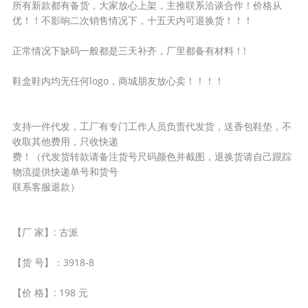
所有新款都有备货，大家放心上架，主推联系洽谈合作！价格从
优！！不影响二次销售情况下，十五天内可退换货！！！
正常情况下缺码一般都是三天补齐，厂里都备有材料！!
鞋盒鞋内均无任何logo，商城朋友放心卖！！！！
支持一件代发，工厂有专门工作人员负责代发货，送香包鞋垫，不
收取其他费用，只收快递
费！（代发货转款请备注货号尺码颜色并截图，退换货请自己跟踪
物流提供快递单号和货号
联系客服退款）
【厂 家】: 古派
【货 号】：3918-8
【价 格】: 198 元