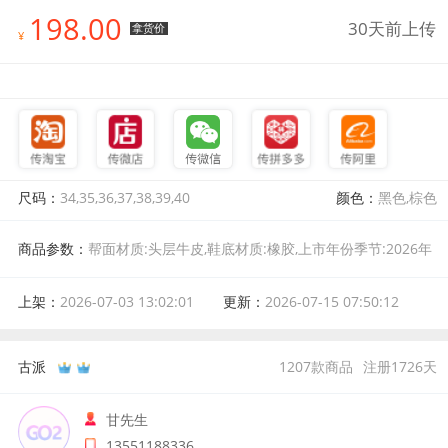
198.00
30天前上传
拿货价
¥
尺码：
34,35,36,37,38,39,40
颜色：
黑色,棕色
商品参数：
帮面材质:头层牛皮,鞋底材质:橡胶,上市年份季节:2026年
春季,风格:简约风,颜色分类:棕色,尺码:34,鞋垫材质:羊皮,款式:单鞋,后
跟高:中跟(3-5cm),跟底款式:平跟,鞋制作工艺:胶粘工艺,图案:纯色,鞋
上架：
2026-07-03 13:02:01
更新：
2026-07-15 07:50:12
头款式:方头,闭合方式:一脚蹬,内里材质:羊皮,开口深度:深口,产地:中
国,适用季节:春秋,适用性别:女
古派
1207
款商品
注册
1726
天
甘先生
13551188336