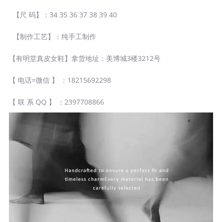
【尺 码】：34 35 36 37 38 39 40
【制作工艺】：纯手工制作
【有明堂真皮女鞋】拿货地址：美博城3楼3212号
【 电话=微信 】 ：18215692298
【 联 系 QQ 】 ：2397708866