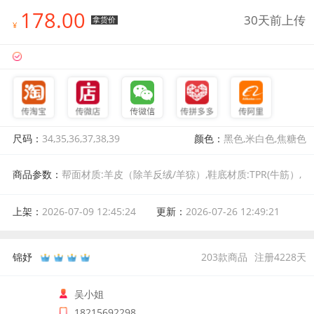
178.00
30天前上传
拿货价
¥
尺码：
34,35,36,37,38,39
颜色：
黑色,米白色,焦糖色
商品参数：
帮面材质:羊皮（除羊反绒/羊猄）,鞋底材质:TPR(牛筋）,
上市年份季节:2026年秋季,颜色分类:焦糖色,尺码:34,鞋垫材质:头层
牛皮,皮质特征:压皱,跟底款式:粗跟,鞋头款式:方头,内里材质:头层猪
上架：
2026-07-09 12:45:24
更新：
2026-07-26 12:49:21
皮,材质工艺:压皱,鞋跟款式:粗跟,适用人群:通用,适用季节:春秋
锦妤
203
款商品
注册
4228
天
吴小姐
18215692298