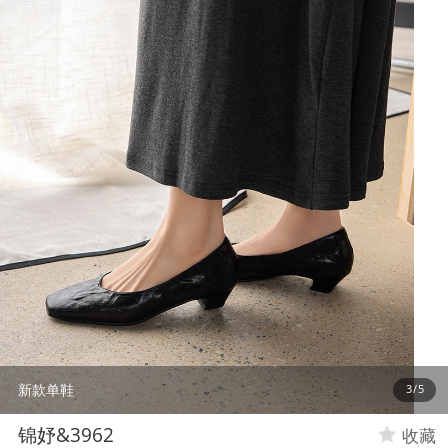
新款单鞋
4
/
5
锦妤&3962
收藏