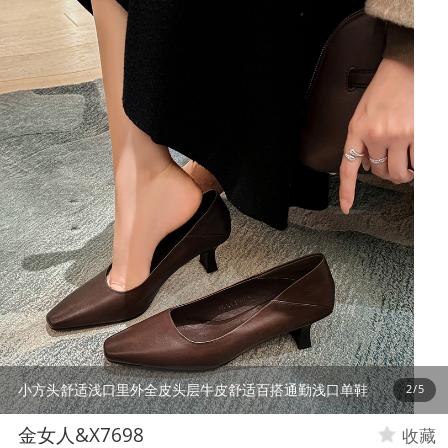
小方头舒适浅口里外全皮头层牛皮舒适百搭通勤浅口单鞋
3
/
5
金女人&X7698
收藏