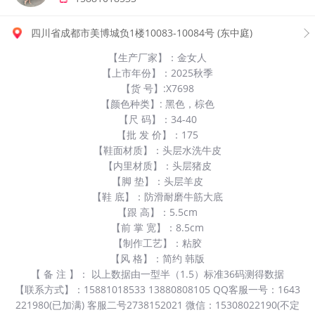
四川省成都市美博城负1楼10083-10084号 (东中庭​)
【生产厂家】：金女人
【上市年份】：2025秋季
【货 号】:X7698
【颜色种类】: 黑色，棕色
【尺 码】：34-40
【批 发 价】：175
【鞋面材质】：头层水洗牛皮
【内里材质】：头层猪皮
【脚 垫】：头层羊皮
【鞋 底】：防滑耐磨牛筋大底
【跟 高】：5.5cm
【前 掌 宽】：8.5cm
【制作工艺】：粘胶
【风 格】：简约 韩版
【 备 注 】： 以上数据由一型半（1.5）标准36码测得数据
【联系方式】：15881018533 13880808105 QQ客服一号：1643
221980(已加满) 客服二号2738152021 微信：15308022190(不定