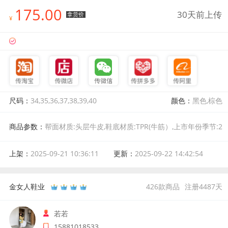
175.00
30天前上传
拿货价
¥
尺码：
34,35,36,37,38,39,40
颜色：
黑色,棕色
商品参数：
帮面材质:头层牛皮,鞋底材质:TPR(牛筋）,上市年份季节:2
025年秋季,风格:简约,颜色分类:棕色,尺码:34,适用对象:青年,鞋垫材
质:羊皮,皮质特征:水染皮,款式:单鞋,后跟高:中跟(3-5cm),跟底款式:粗
上架：
2025-09-21 10:36:11
更新：
2025-09-22 14:42:54
跟,流行元素:浅口,鞋制作工艺:胶粘工艺,图案:纯色,鞋头款式:方头,闭
合方式:套脚,内里材质:头层猪皮,开口深度:浅口,适用场景:日常,功能:
防滑,产地:中国,材质工艺:软面,鞋跟款式:粗跟,适用人群:通用,适用年
金女人鞋业
426
款商品
注册
4487
天
龄:18-40岁,制鞋工艺:胶粘工艺,适用季节:四季
若若
15881018533