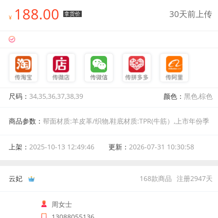
188.00
30天前上传
拿货价
¥
尺码：
34,35,36,37,38,39
颜色：
黑色,棕色
商品参数：
帮面材质:羊皮革/织物,鞋底材质:TPR(牛筋）,上市年份季
节:2026年春季,风格:复古风,颜色分类:棕色,尺码:34,适用对象:中年,鞋
垫材质:头层猪皮,皮质特征:水染皮,款式:单鞋,后跟高:中跟(3-5cm),跟
上架：
2025-10-13 12:49:46
更新：
2026-07-31 10:30:58
底款式:坡跟,流行元素:罗马风格,鞋制作工艺:胶粘工艺,图案:纯色,鞋
头款式:圆头,闭合方式:一脚蹬,内里材质:头层猪皮,开口深度:深口,适
用场景:日常,产地:中国
云妃
168
款商品
注册
2947
天
周女士
13088055136