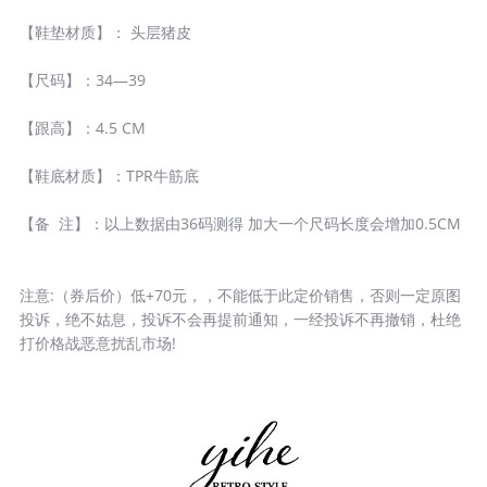
【鞋垫材质】： 头层猪皮
【尺码】：34—39
【跟高】：4.5 CM
【鞋底材质】：TPR牛筋底
【备 注】：以上数据由36码测得 加大一个尺码长度会增加0.5CM
注意:（券后价）低+70元，，不能低于此定价销售，否则一定原图
投诉，绝不姑息，投诉不会再提前通知，一经投诉不再撤销，杜绝
打价格战恶意扰乱市场!