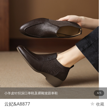
小羊皮针织深口单鞋及裸靴坡跟单鞋
4
/
5
云妃&A8877
收藏