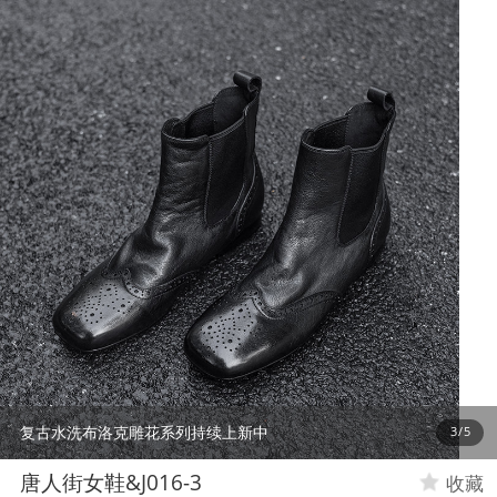
复古水洗布洛克雕花系列持续上新中
3
/
5
唐人街女鞋&J016-3
收藏