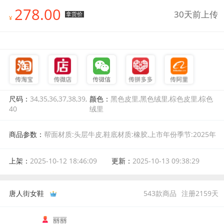
278.00
30天前上传
拿货价
¥
尺码：
34,35,36,37,38,39,
颜色：
黑色皮里,黑色绒里,棕色皮里,棕色
40
绒里
商品参数：
帮面材质:头层牛皮,鞋底材质:橡胶,上市年份季节:2025年
冬季,风格:时尚,颜色分类:黑色皮里,尺码:34,鞋垫材质:头层牛皮,皮质
特征:打蜡,后跟高:平跟,跟底款式:平跟,鞋制作工艺:胶粘工艺,图案:纯
上架：
2025-10-12 18:46:09
更新：
2025-10-13 09:38:29
色,鞋头款式:方头,闭合方式:一脚蹬,靴筒内里材质:头层牛皮,靴筒面材
质:头层牛皮,鞋面内里材质:头层牛皮,靴款品名:瘦瘦靴,适合季节:四季
通用,产地:中国,厚薄:常规,筒高:短筒,鞋子功能:柔软舒适
唐人街女鞋
543
款商品
注册
2159
天
丽丽