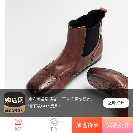
发布商品到店铺、下单等更多操作,
立即打开
请下载GO2货源！
加进货单
我要卖货
首页
联系