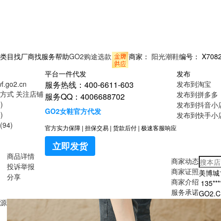
类目
找厂商
找服务
帮助
GO2购途选款
商家：
阳光潮鞋
编号：
X708
平台一件代发
发布
wf.go2.cn
服务热线：400-6611-603
发布到淘宝
方式
关注店铺
发布到拼多多
服务QQ：4006688702
)
发布到抖音小
GO2女鞋官方代发
)
发布到快手小
94)
官方实力保障
|
担保交易
|
货款后付
|
极速客服响应
立即发货
商品详情
商家动态
投诉举报
商家证照
美博城1
分享
商家介绍
135**
服务承诺
GO2
源