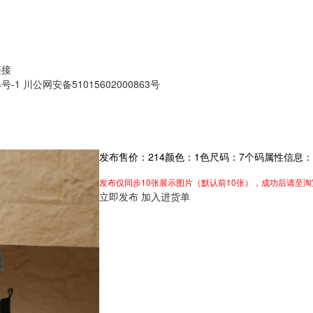
链接
4号-1
川公网安备51015602000863号
发布售价：
214
颜色：
1
色
尺码：
7
个码
属性信息：
发布仅同步10张展示图片（默认前10张），成功后请至
立即发布
加入进货单