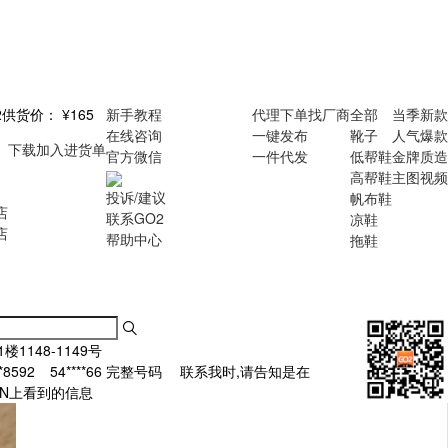
2
供货价：
¥165
新手教程
代理下单
找厂商
全部
当季新款
在线咨询
一键发布
靴子
人气爆款
下载
加入进货单
官方微信
一件代发
低帮鞋
金牌质造
高帮鞋
主图视频
投诉/建议
帆布鞋
店
联系GO2
凉鞋
店
帮助中心
拖鞋
楼1148-1149号
**8592
54****66
完整号码
联系我时,请告知是在
.CN上看到的信息