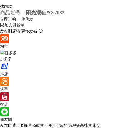
找同款
商品货号：
阳光潮鞋&X7082
立即订购
一件代发
加入进货单
发布到店铺
更多发布
淘宝
拼多多
抖店
快手
微店
朋友圈
发布时请不要随意修改货号便于供应链为您提高找货速度