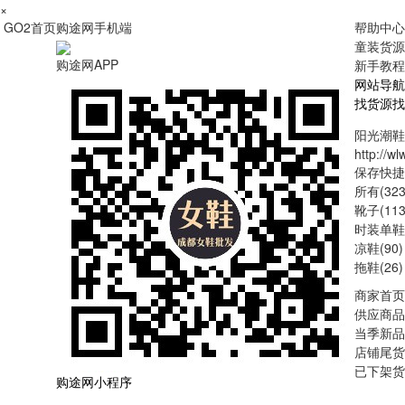
×
GO2首页
购途网手机端
帮助中心
童装货源
购途网APP
新手教程
网站导航
找货源
找
阳光潮鞋
http://wl
保存快捷
所有(323
靴子(113
时装单鞋(
凉鞋(90)
拖鞋(26)
商家首页
供应商品
当季新品
店铺尾货
已下架货
购途网小程序