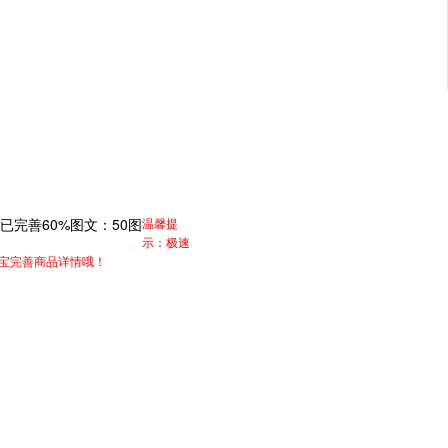
已完善
60%
图文：
50
图
温馨提
示：极速
淘宝完善商品详情哦！