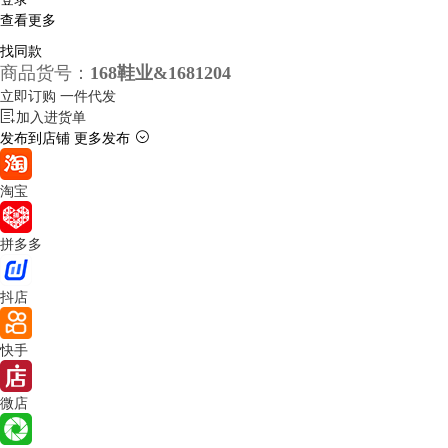
查看更多
找同款
商品货号：
168鞋业&1681204
立即订购
一件代发
加入进货单
发布到店铺
更多发布
淘宝
拼多多
抖店
快手
微店