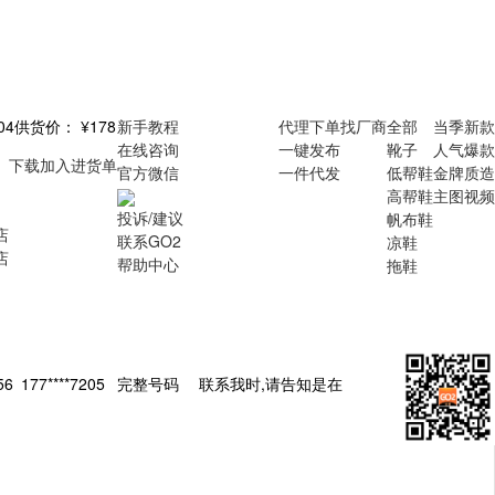
04
供货价：
¥178
新手教程
代理下单
找厂商
全部
当季新款
在线咨询
一键发布
靴子
人气爆款
下载
加入进货单
官方微信
一件代发
低帮鞋
金牌质造
高帮鞋
主图视频
投诉/建议
帆布鞋
店
联系GO2
凉鞋
店
帮助中心
拖鞋
456
177****7205
完整号码
联系我时,请告知是在