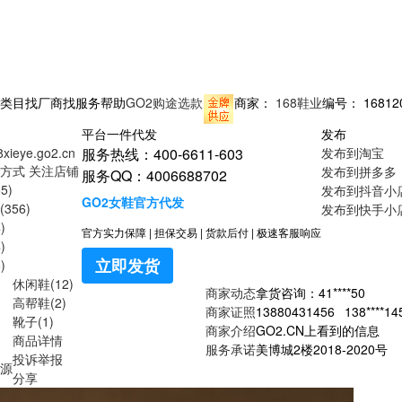
类目
找厂商
找服务
帮助
GO2购途选款
商家：
168鞋业
编号：
16812
平台一件代发
发布
68xieye.go2.cn
服务热线：400-6611-603
发布到淘宝
方式
关注店铺
发布到拼多多
服务QQ：4006688702
5)
发布到抖音小
GO2女鞋官方代发
356)
发布到快手小
)
官方实力保障
|
担保交易
|
货款后付
|
极速客服响应
)
立即发货
)
休闲鞋(12)
商家动态
拿货咨询：
41****50
高帮鞋(2)
商家证照
13880431456
138****1
靴子(1)
商家介绍
GO2.CN上看到的信息
商品详情
服务承诺
美博城2楼2018-2020号
投诉举报
源
分享