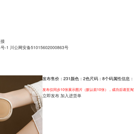
链接
4号-1
川公网安备51015602000863号
发布售价：
231
颜色：
2
色
尺码：
8
个码
属性信息：
发布仅同步10张展示图片（默认前10张），成功后请至
立即发布
加入进货单