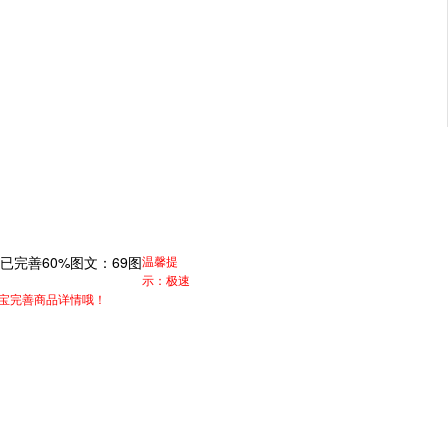
已完善
60%
图文：
69
图
温馨提
示：极速
淘宝完善商品详情哦！