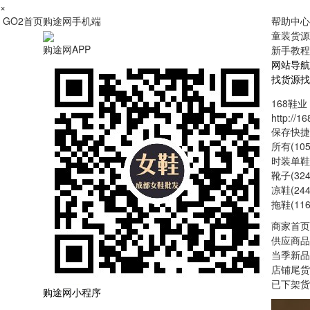
×
GO2首页
购途网手机端
帮助中心
童装货源
购途网APP
新手教程
网站导航
找货源
找
168鞋业
http://1
保存快捷
所有(105
时装单鞋(
靴子(324
凉鞋(244
拖鞋(116
商家首页
供应商品
当季新品
店铺尾货
已下架货
购途网小程序